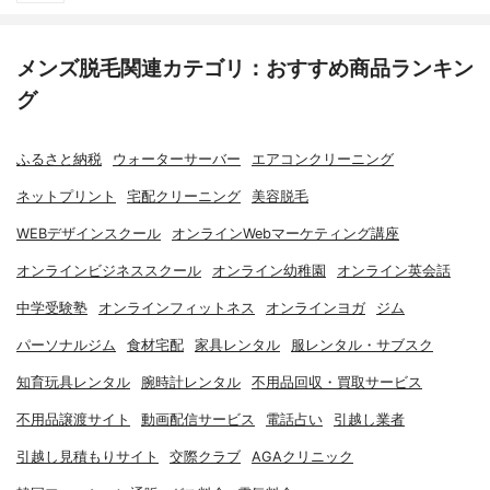
メンズ脱毛関連カテゴリ：おすすめ商品ランキン
グ
ふるさと納税
ウォーターサーバー
エアコンクリーニング
ネットプリント
宅配クリーニング
美容脱毛
WEBデザインスクール
オンラインWebマーケティング講座
オンラインビジネススクール
オンライン幼稚園
オンライン英会話
中学受験塾
オンラインフィットネス
オンラインヨガ
ジム
パーソナルジム
食材宅配
家具レンタル
服レンタル・サブスク
知育玩具レンタル
腕時計レンタル
不用品回収・買取サービス
不用品譲渡サイト
動画配信サービス
電話占い
引越し業者
引越し見積もりサイト
交際クラブ
AGAクリニック