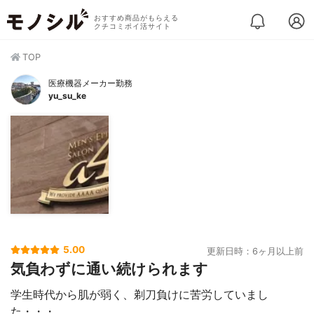
おすすめ商品がもらえる
クチコミポイ活サイト
TOP
医療機器メーカー勤務
yu_su_ke
5.00
更新日時：6ヶ月以上前
気負わずに通い続けられます
学生時代から肌が弱く、剃刀負けに苦労していまし
た・・・。