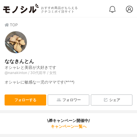
おすすめ商品がもらえる
クチコミポイ活サイト
TOP
ななきんとん
オシャレと美容が大好きです
@nanakinton / 30代前半 / 女性
オシャレに敏感な一児のママです(*^^*)
フォローする
フォロワー
シェア
\🎁キャンペーン開催中/
キャンペーン一覧へ