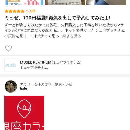
5.00
ミュゼ、100円福袋‼︎勇気を出して予約してみたよ‼︎
ずーと体験してみたかった脱毛。先日購入した下着を履いた後からVラ
インが無性に気になり始めた私。。ネットで見かけたミュゼプラチナム
の広告を見て、これだ‼︎って思っ…
続きを見る
MUSEE PLATINUM(ミュゼプラチナム)
ミュゼプラチナム
アラサー女性の美容・健康・婚活
halu