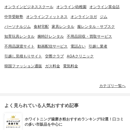
オンラインビジネススクール
オンライン幼稚園
オンライン英会話
中学受験塾
オンラインフィットネス
オンラインヨガ
ジム
パーソナルジム
食材宅配
家具レンタル
服レンタル・サブスク
知育玩具レンタル
腕時計レンタル
不用品回収・買取サービス
不用品譲渡サイト
動画配信サービス
電話占い
引越し業者
引越し見積もりサイト
交際クラブ
AGAクリニック
韓国ファッション通販
ガス料金
電気料金
カテゴリ一覧へ
よく見られている人気おすすめ記事
ホワイトニング歯磨き粉おすすめランキング52選！口コミ
の多い市販品を中心に