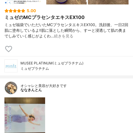
5.00
ミュゼのMCプラセンタエキスEX100
ミュゼ福袋でいただいたMCプラセンタエキスEX100。洗顔後、一日2回
肌に塗布しているよ‼︎肌に落とした瞬間から、すーと浸透して肌の奥ま
でしみていく感じがよくわ…
続きを見る
MUSEE PLATINUM(ミュゼプラチナム)
ミュゼプラチナム
オシャレと美容が大好きです
ななきんとん