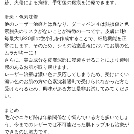
跡、火傷による拘縮、手術後の瘢痕を治療できます。
肝斑・色素沈着
他のレーザー治療とは異なり、ダーマペン４は熱損傷と色
素脱失のリスクがないことが特徴の一つです。皮膚に1秒
毎最大1,920個の微小孔を作成することで、細胞機能を正
常にします。そのため、シミの治癒過程においてお肌の色
ムラが均一に！
さらに、美白成分を皮膚深部に浸透させることにより透明
感のあるお肌が取り戻せます。
レーザー治療は濃い色に反応してしまうため、受けにくい
濃い色のお肌の方や色素沈着過剰で受けられなかった方も
受けられるため、興味がある方は是非お試してみてくださ
い。
まとめ
毛穴やニキビ跡は年齢関係なく悩んでいる方も多いでしょ
う。今までのレザーでは不可能だった肌トラブルも治療が
できるのは魅力です。