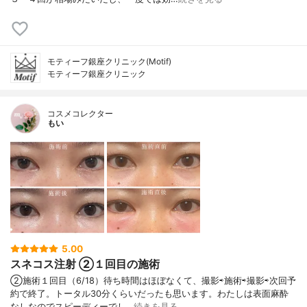
モティーフ銀座クリニック(Motif)
モティーフ銀座クリニック
コスメコレクター
もい
5.00
スネコス注射 ②１回目の施術
②施術１回目（6/18）待ち時間はほぼなくて、撮影⇨施術⇨撮影⇨次回予
約で終了。トータル30分くらいだったも思います。わたしは表面麻酔
なしなのでスピーディーでし…
続きを見る