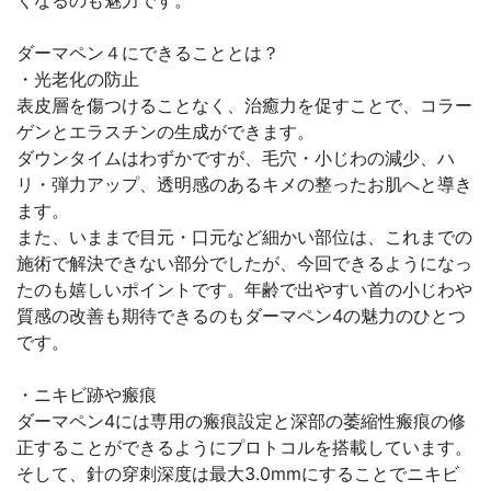
くなるのも魅力です。
ダーマペン４にできることとは？
・光老化の防止
表皮層を傷つけることなく、治癒力を促すことで、コラー
ゲンとエラスチンの生成ができます。
ダウンタイムはわずかですが、毛穴・小じわの減少、ハ
リ・弾力アップ、透明感のあるキメの整ったお肌へと導き
ます。
また、いままで目元・口元など細かい部位は、これまでの
施術で解決できない部分でしたが、今回できるようになっ
たのも嬉しいポイントです。年齢で出やすい首の小じわや
質感の改善も期待できるのもダーマペン4の魅力のひとつ
です。
・ニキビ跡や瘢痕
ダーマペン4には専用の瘢痕設定と深部の萎縮性瘢痕の修
正することができるようにプロトコルを搭載しています。
そして、針の穿刺深度は最大3.0mmにすることでニキビ