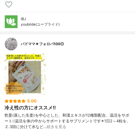
IBJ
youbride(ユーブライド)
バドママ★フォロバ100◎
5.00
冷え性の方にオススメ!!
乾姜(蒸した生姜)を中心とした、和漢エキスが12種類配合、温活をサポ
ート❕❕温活を体の中からサポートするサプリメントです✴1日2～4粒を、
２.3回に分けて水など…
続きを見る