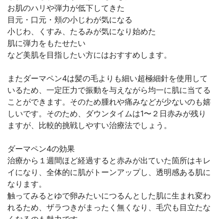
お肌のハリや弾力が低下してきた
目元・口元・頬の小じわが気になる
小じわ、くすみ、たるみが気になり始めた
肌に弾力をもたせたい
など美肌を目指したい方にはおすすめします。
またダーマペン4は髪の毛よりも細い超極細針を使用して
いるため、一定圧力で振動を与えながら均一に肌に当てる
ことができます。そのため腫れや痛みなどが少ないのも嬉
しいです。そのため、ダウンタイムは1〜２日赤みが残り
ますが、比較的挑戦しやすい治療法でしょう。
ダーマペン4の効果
治療から１週間ほど経過すると赤みが出ていた箇所はキレ
イになり、全体的に肌がトーンアップし、透明感ある肌に
なります。
触ってみるとゆで卵みたいにつるんとした肌に生まれ変わ
れるため、ザラつきがまったく無くなり、毛穴も目立たな