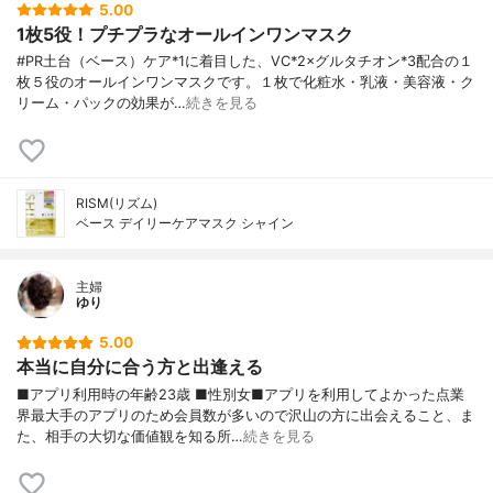
5.00
1枚5役！プチプラなオールインワンマスク
#PR土台（ベース）ケア*1に着目した、VC*2×グルタチオン*3配合の１
枚５役のオールインワンマスクです。１枚で化粧水・乳液・美容液・ク
リーム・パックの効果が…
続きを見る
RISM(リズム)
ベース デイリーケアマスク シャイン
主婦
ゆり
5.00
本当に自分に合う方と出逢える
■アプリ利用時の年齢23歳 ■性別女■アプリを利用してよかった点業
界最大手のアプリのため会員数が多いので沢山の方に出会えること、ま
た、相手の大切な価値観を知る所…
続きを見る