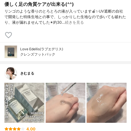
優しく足の角質ケアが出来る(^^)
リンゴのような香りのとろとろの液が入っています🍎✨UV遮断の自社
で開発した特殊生地との事で、しっかりした生地なので歩いても破れた
り、液が漏れませんでした✴約30…
続きを見る
Love Edellis(ラブエデリス)
クレンズフットパック
きむまる
4.00