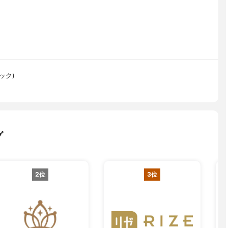
ニック)
グ
2位
3位