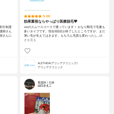
5.00
効果重視ならやっぱり医療脱毛💖
割引制度
vioのスムースコースで通っています！ かなり剛毛で毛量も
護師さん
多いタイプです。現在9回目が終了したところですが、まだ
師さんに
薄い毛が生えてはきます。もちろん毛質も変わったし…
続
きを見る
ALETHEIA(アリシアクリニック)
アリシアクリニック
看護師 / 主婦
山口さえこ