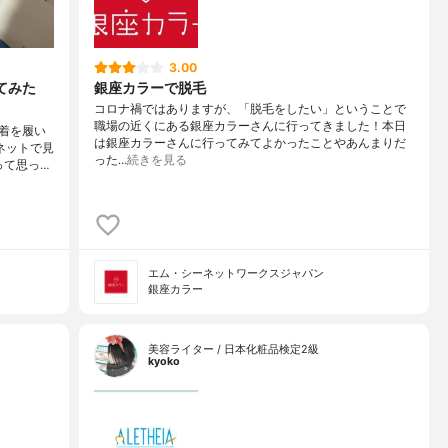
3.00
てみた
銀座カラーで脱毛
コロナ禍ではありますが、「脱毛をしたい」ということで
職場の近くにある銀座カラーさんに行ってきました！本日
着を履い
は銀座カラーさんに行ってみてよかったことやあんまりだ
ネットで見
った…
続きを見る
って思っ…
エム・シーネットワークスジャパン
銀座カラー
美容ライター / 日本化粧品検定2級
kyoko