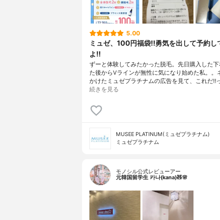
5.00
ミュゼ、100円福袋‼︎勇気を出して予約し
よ‼︎
ずーと体験してみたかった脱毛。先日購入した下
た後からVラインが無性に気になり始めた私。。
かけたミュゼプラチナムの広告を見て、これだ‼︎
続きを見る
MUSEE PLATINUM(ミュゼプラチナム)
ミュゼプラチナム
モノシル公式レビューアー
元韓国留学生 카나(kana)🧸🌸