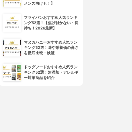
メンズ向けも！】
フライパンおすすめ人気ランキ
ング52選！【焦げ付かない・長
Reala Clinic(リアラクリニッ
GLOW(グロウ)
持ち！2026最新】
ク)
グロウクリニック
リアラクリニック
3.14
(3)
3.14
(8)
¥0
マヌカハニーおすすめ人気ラン
¥0
キング52選！味や栄養価の高さ
を徹底比較・検証
ドッグフードおすすめ人気ラン
キング52選！無添加・アレルギ
ー対策商品を紹介