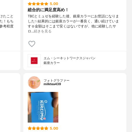
5.00
総合的に満足度高め！
けたこと
TBCとミュゼを経験した後、銀座カラーにお世話になりま
た！もち
した✨結果的には銀座カラーが一番良く、通い続けていま
参考程度
す☺️金額はそこまで安くはないですが、他に経験したサ
ロ…
続きを見る
エム・シーネットワークスジャパン
銀座カラー
フォトグラファー
milktea439
5.00