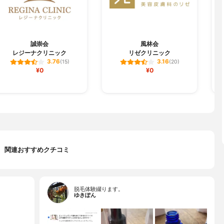
誠崇会
風林会
レジーナクリニック
リゼクリニック
3.76
3.16
(15)
(20)
¥0
¥0
関連おすすめクチコミ
脱毛体験綴ります。
ゆきぽん