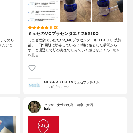
5.00
ミュゼのMCプラセンタエキスEX100
パよくてめち
ミュゼ福袋でいただいたMCプラセンタエキスEX100。洗顔
もだけど
後、一日2回肌に塗布しているよ‼︎肌に落とした瞬間から、
すーと浸透して肌の奥までしみていく感じがよくわ…
続き
を見る
MUSEE PLATINUM(ミュゼプラチナム)
ミュゼプラチナム
アラサー女性の美容・健康・婚活
halu