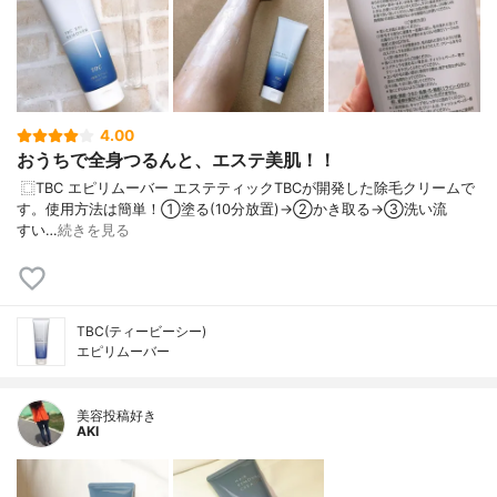
4.00
おうちで全身つるんと、エステ美肌！！
️ ⿴TBC エピリムーバー エステティックTBCが開発した除毛クリームで
す。 使用方法は簡単！ ①塗る(10分放置)→②かき取る→③洗い流
す い…
続きを見る
TBC(ティービーシー)
エピリムーバー
美容投稿好き
AKI