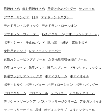
日焼け止め
飲む日焼け止め
日焼け止めパウダー
サンオイル
アフターサンケア
日傘
デオドラントスプレー
デオドラントスティック
デオドラントロールオン
デオドラントウォーター
わきがクリーム(デオドラントクリーム)
ボディシート
汗止めバンド
脱毛器
毛抜き
電動毛抜き
女性用カミソリ
レディースシェーバー
女性用シェービングクリーム
ムダ毛処理後保湿クリーム
抑毛ローション
除毛パッド
除毛スプレー
ブラジリアンワックス
鼻毛ブラジリアンワックス
ボディクリーム
ボディオイル
ボディミルク
ボディバター
ボディローション
ボディパウダー
アロエクリーム
アロエジェル
シアバター
デコルテクリーム
デリケートゾーンケア
バストマッサージクリーム
アルガンオイル
ティーツリーオイル
馬油
ボディスクラブ
スリミングジェル