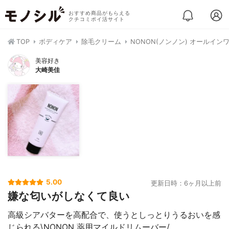
おすすめ商品がもらえる
クチコミポイ活サイト
TOP
ボディケア
除毛クリーム
NONON(ノンノン) オールイ
美容好き
大崎美佳
5.00
更新日時：6ヶ月以上前
嫌な匂いがしなくて良い
高級シアバターを高配合で、使うとしっとりうるおいを感
じられる\NONON 薬用マイルドリムーバー/