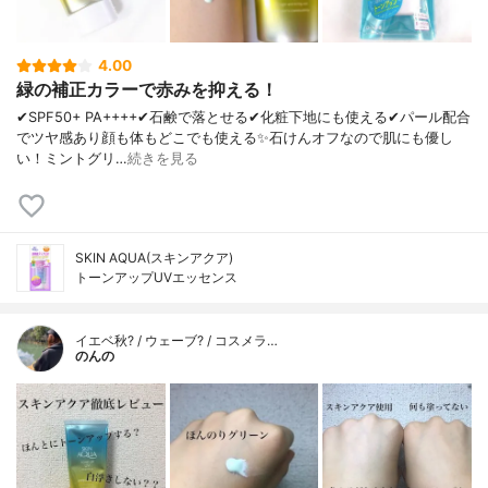
4.00
緑の補正カラーで赤みを抑える！
✔︎SPF50+ PA++++✔︎石鹸で落とせる✔︎化粧下地にも使える✔︎パール配合
でツヤ感あり顔も体もどこでも使える✨石けんオフなので肌にも優し
い！ミントグリ…
続きを見る
SKIN AQUA(スキンアクア)
トーンアップUVエッセンス
イエベ秋? / ウェーブ? / コスメラ…
のんの