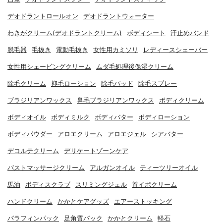
デオドラントロールオン
デオドラントウォーター
わきがクリーム(デオドラントクリーム)
ボディシート
汗止めバンド
脱毛器
毛抜き
電動毛抜き
女性用カミソリ
レディースシェーバー
女性用シェービングクリーム
ムダ毛処理後保湿クリーム
除毛クリーム
抑毛ローション
除毛パッド
除毛スプレー
ブラジリアンワックス
鼻毛ブラジリアンワックス
ボディクリーム
ボディオイル
ボディミルク
ボディバター
ボディローション
ボディパウダー
アロエクリーム
アロエジェル
シアバター
デコルテクリーム
デリケートゾーンケア
バストマッサージクリーム
アルガンオイル
ティーツリーオイル
馬油
ボディスクラブ
スリミングジェル
首イボクリーム
ハンドクリーム
かかとケアグッズ
エアーストッキング
パラフィンパック
足角質パック
かかとクリーム
軽石