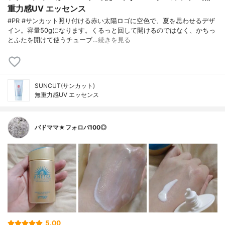
重力感UV エッセンス
#PR #サンカット照り付ける赤い太陽ロゴに空色で、夏を思わせるデザ
イン。容量50gになります。くるっと回して開けるのではなく、かちっ
とふたを開けて使うチューブ…
続きを見る
SUNCUT(サンカット)
無重力感UV エッセンス
バドママ★フォロバ100◎
5.00