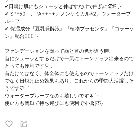
✔日焼け肌にもシューッと伸ばすだけで白肌に👏🏻 ̖́-
✔ SPF50＋、PA++++／ノンケミカル※2／ウォータープ
ルーフ
✔ 保湿成分『豆乳発酵液』『植物プラセンタ』『コラーゲ
ン』配合🙋🏻‍♀️´-
ファンデーションを塗って顔と首の色が違う時、
首にシューッとするだけで一気にトーンアップ出来るので
とっても便利です🎈⸒⸒
首だけではなく、体全体にも使えるのでトーンアップだけ
でなく日焼け止め効果もあり、これからの季節大活躍しそ
うです🤍゛
ウォータープルーフなのも嬉しいです🌷︎´-
使い方も簡単で持ち運びにも便利です⸜🙌🏻⸝‍