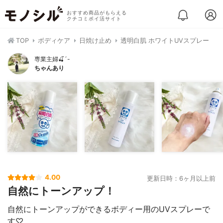
おすすめ商品がもらえる
クチコミポイ活サイト
TOP
ボディケア
日焼け止め
透明白肌 ホワイトUVスプレー
専業主婦🍒´-
ちゃんあり
4.00
更新日時：6ヶ月以上前
自然にトーンアップ！
自然にトーンアップができるボディー用のUVスプレーで
す♡