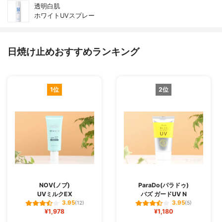
透明白肌
ホワイトUVスプレー
日焼け止めおすすめランキング
1位
2位
NOV(ノブ)
ParaDo(パラドゥ)
UVミルクEX
バズ ガードUV N
3.95
3.95
(12)
(5)
¥1,978
¥1,180