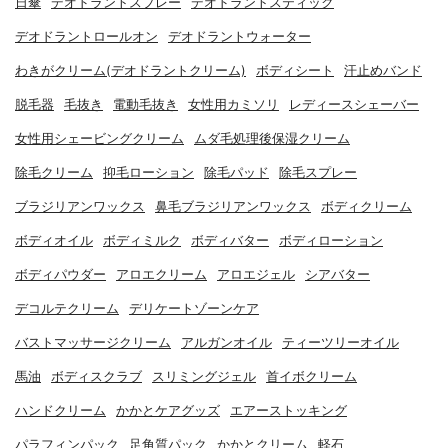
日傘
デオドラントスプレー
デオドラントスティック
デオドラントロールオン
デオドラントウォーター
わきがクリーム(デオドラントクリーム)
ボディシート
汗止めバンド
脱毛器
毛抜き
電動毛抜き
女性用カミソリ
レディースシェーバー
女性用シェービングクリーム
ムダ毛処理後保湿クリーム
除毛クリーム
抑毛ローション
除毛パッド
除毛スプレー
ブラジリアンワックス
鼻毛ブラジリアンワックス
ボディクリーム
ボディオイル
ボディミルク
ボディバター
ボディローション
ボディパウダー
アロエクリーム
アロエジェル
シアバター
デコルテクリーム
デリケートゾーンケア
バストマッサージクリーム
アルガンオイル
ティーツリーオイル
馬油
ボディスクラブ
スリミングジェル
首イボクリーム
ハンドクリーム
かかとケアグッズ
エアーストッキング
パラフィンパック
足角質パック
かかとクリーム
軽石