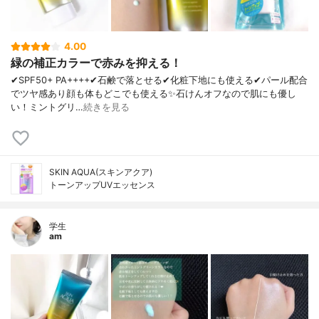
4.00
緑の補正カラーで赤みを抑える！
✔︎SPF50+ PA++++✔︎石鹸で落とせる✔︎化粧下地にも使える✔︎パール配合
でツヤ感あり顔も体もどこでも使える✨石けんオフなので肌にも優し
い！ミントグリ…
続きを見る
SKIN AQUA(スキンアクア)
トーンアップUVエッセンス
学生
am