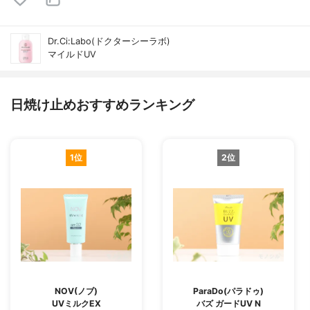
Dr.Ci:Labo(ドクターシーラボ)
マイルドUV
日焼け止めおすすめランキング
1位
2位
NOV(ノブ)
ParaDo(パラドゥ)
UVミルクEX
バズ ガードUV N