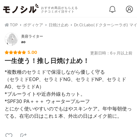
おすすめ商品がもらえる
クチコミポイ活サイト
TOP
ボディケア
日焼け止め
Dr.Ci:Labo(ドクターシーラボ) マ
美容ライター
ao
5.00
更新日時：6ヶ月以上前
一生使う！推し日焼け止め！
*複数種のセラミドで保湿しながら優しく守る
（セラミドEOP、セラミドNG、セラミドNP、セラミド
AG、セラミドA）
*ブルーライトや近赤外線もカット。
*SPF30 PA＋＋＋ ウォータープルーフ
とにかく使いやすいのでもはやスキンケア。年中毎朝使っ
てる。在宅の日はこれ１本、外出の日はメイク前に。