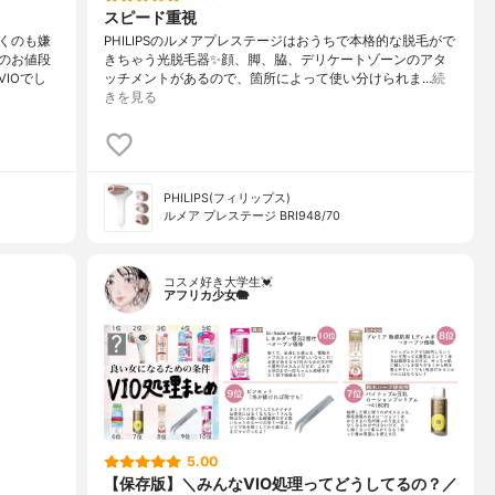
スピード重視
くのも嫌
PHILIPSのルメアプレステージはおうちで本格的な脱毛がで
のお値段
きちゃう光脱毛器✨顔、脚、脇、デリケートゾーンのアタ
IOでし
ッチメントがあるので、箇所によって使い分けられま…
続
きを見る
PHILIPS(フィリップス)
ルメア プレステージ BRI948/70
コスメ好き大学生💓
アフリカ少女🐘
5.00
【保存版】＼みんなVIO処理ってどうしてるの？／