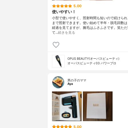
5.00
使いやすい！
小型で使いやすく、照射時間も短いので続けられ
まで照射できます。使い始めて半年・脱毛回数は
経過を見てますが、腕毛はふさふさです。笑ただ
て…
続きを見る
OPUS BEAUTY(オーパスビューティ)
オーパスビューティ03 パワープロ
男の子のママ
Aya
5.00