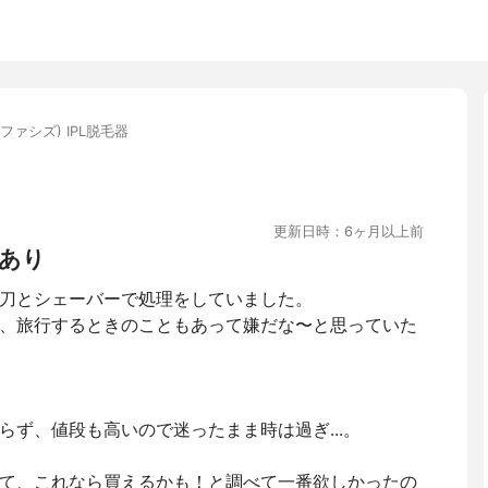
Z(ファシズ) IPL脱毛器
更新日時：6ヶ月以上前
あり
刀とシェーバーで処理をしていました。
、旅行するときのこともあって嫌だな〜と思っていた
ず、値段も高いので迷ったまま時は過ぎ...。
て、これなら買えるかも！と調べて一番欲しかったの