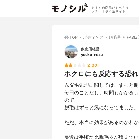
おすすめ商品がもらえる
クチコミポイ活サイト
TOP
ボディケア
脱毛器
FASI
飲食店経営
youko_nezu
2.00
ホクロにも反応する恐れ
ムダ毛処理に関しては、ずっと剃
毎日のことだし、時間もかかるし
ので、
脱毛はずっと気になってました。
ただ、本当に効果があるのかわから
最近は手頃な光脱毛器が増えてい