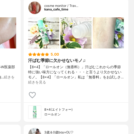
cosme monitor / Trav…
kana_cafe_time
5.00
汗ばむ季節に欠かせないモノ♫
ェルW医薬部
【8×4】「ロールオン（無香料）」汗ばむこれからの季節
特に強い味方になってくれる・・・と言うより欠かせない
拘…
続きを
モノ。【8×4】「ロールオン」私は「無香料」をお試しさ…
続きを見る
8×4(エイトフォー)
ロールオン
3歳＆0歳boy×OL🤍