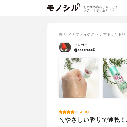
おすすめ商品がもらえる
クチコミポイ活サイト
TOP
ボディケア
デオドラントロ
ブロガー
@eccoroco5
4.00
＼やさしい香りで速乾！