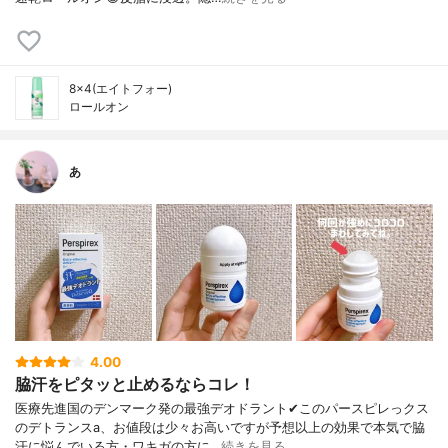
8×4(エイトフォー)
ロールオン
あ
4.00
脇汗をピタッと止めるならコレ！
医療先進国のデンマーク発の最強デオドラント✔︎このパースピレっクス
のデトランスa、お値段は少々お高いですが予想以上の効果で本気で脇
汗に悩んでいる方・ワキガの方に…
続きを見る