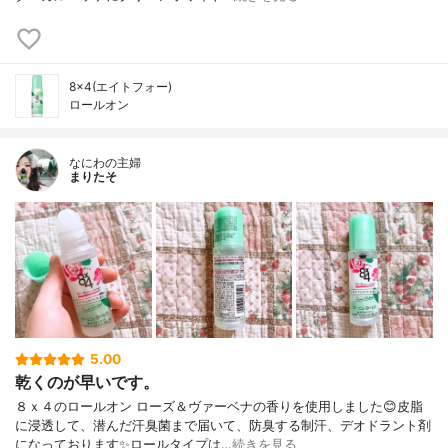
8×4(エイトフォー)
ロールオン
なにわの主婦
まりたそ
5.00
乾くのが早いです。
８ｘ４のロールオン ローズ＆ヴァーベナの香りを使用しました😊皮脂
に浸透して、潜んだ汗臭菌まで届いて、防臭する制汗、デオドラント剤
になっております✨ロールタイプは…
続きを見る