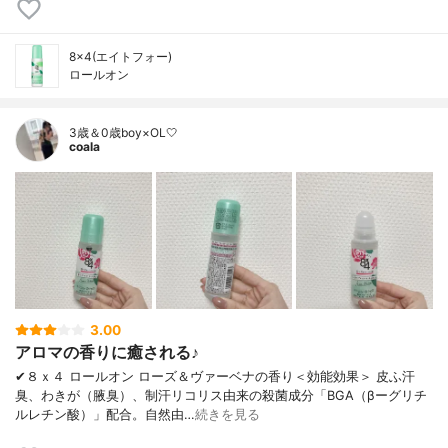
8×4(エイトフォー)
ロールオン
3歳＆0歳boy×OL🤍
coala
3.00
アロマの香りに癒される♪
✔︎８ｘ４ ロールオン ローズ＆ヴァーベナの香り＜効能効果＞ 皮ふ汗
臭、わきが（腋臭）、制汗リコリス由来の殺菌成分「BGA（βーグリチ
ルレチン酸）」配合。自然由…
続きを見る