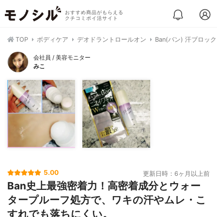
おすすめ商品がもらえる
クチコミポイ活サイト
TOP
ボディケア
デオドラントロールオン
Ban(バン) 汗ブロ
会社員 / 美容モニター
みこ
5.00
更新日時：6ヶ月以上前
Ban史上最強密着力！高密着成分とウォー
タープルーフ処方で、ワキの汗やムレ・こ
すれでも落ちにくい。