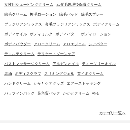
女性用シェービングクリーム
ムダ毛処理後保湿クリーム
除毛クリーム
抑毛ローション
除毛パッド
除毛スプレー
ブラジリアンワックス
鼻毛ブラジリアンワックス
ボディクリーム
ボディオイル
ボディミルク
ボディバター
ボディローション
ボディパウダー
アロエクリーム
アロエジェル
シアバター
デコルテクリーム
デリケートゾーンケア
バストマッサージクリーム
アルガンオイル
ティーツリーオイル
馬油
ボディスクラブ
スリミングジェル
首イボクリーム
ハンドクリーム
かかとケアグッズ
エアーストッキング
パラフィンパック
足角質パック
かかとクリーム
軽石
カテゴリ一覧へ