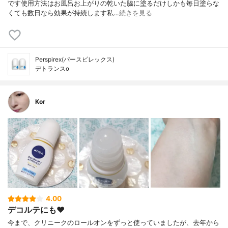
です使用方法はお風呂お上がりの乾いた脇に塗るだけしかも毎日塗らな
くても数日なら効果が持続します私…
続きを見る
Perspirex(パースピレックス)
デトランスα
Kor
4.00
デコルテにも❤️
今まで、クリニークのロールオンをずっと使っていましたが、去年から