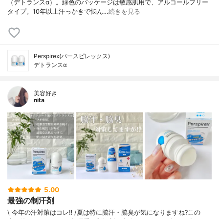
（デトランスα）。緑色のパッケージは敏感肌用で、アルコールフリー
タイプ。10年以上汗っかきで悩ん…
続きを見る
Perspirex(パースピレックス)
デトランスα
美容好き
nita
5.00
最強の制汗剤
\ 今年の汗対策はコレ‼︎ /夏は特に脇汗・脇臭が気になりますね?この