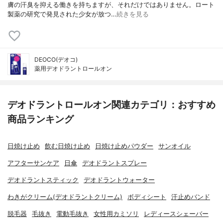
膚の汗臭を抑える働きを持ちますが、それだけではありません。ロート
製薬の研究で発見された少女が放つ…
続きを見る
DEOCO(デオコ)
薬用デオドラントロールオン
デオドラントロールオン関連カテゴリ：おすすめ
商品ランキング
日焼け止め
飲む日焼け止め
日焼け止めパウダー
サンオイル
アフターサンケア
日傘
デオドラントスプレー
デオドラントスティック
デオドラントウォーター
わきがクリーム(デオドラントクリーム)
ボディシート
汗止めバンド
脱毛器
毛抜き
電動毛抜き
女性用カミソリ
レディースシェーバー