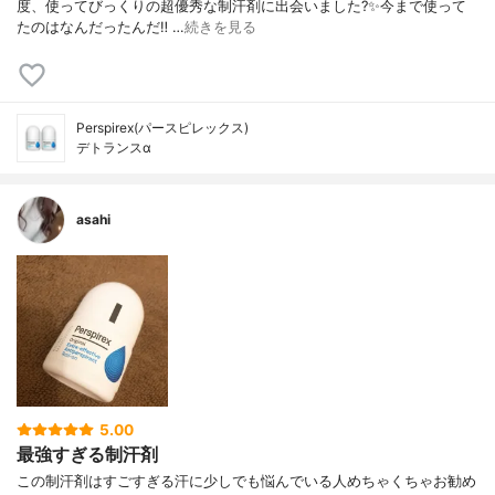
度、使ってびっくりの超優秀な制汗剤に出会いました?✨今まで使って
たのはなんだったんだ‼ ︎…
続きを見る
Perspirex(パースピレックス)
デトランスα
asahi
5.00
最強すぎる制汗剤
この制汗剤はすごすぎる汗に少しでも悩んでいる人めちゃくちゃお勧め