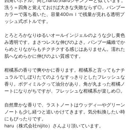
四角いボトル、同じharuのharuシャンプーと似ています。
洗う＝四角と覚えておけば大きな失敗ならず◎。バンブー
カラーで落ち着いた、容量400ｍｌで残量が見れる透明プ
ッシュ式ボトルです。
とろとろかなりゆるいオールインジェルのような少し黄色
み透明です。まさつレスな伸びのよさ。バンブー繊維でか
らめとりながらもチクチクする感じはありません。濡れた
肌へなめらかに伸びのよい質感です。
柑橘系の香りで爽やかに香ります。柑橘系と言ってもナチ
ュラルでしぼりたてのようなすっきりとしたフレッシュな
香り。ボディミルクって油分があり、角が丸まった柑橘ノ
ートになりがちですが、フレッシュな柑橘系が楽しめ◎。
自然豊かな香りで、ラストノートはウッディ―やグリーン
ノートも少し経つと追いかけてきます。気分転換したい時
にもぴったりです。
haru（株式会社nijito）さんより頂いています。