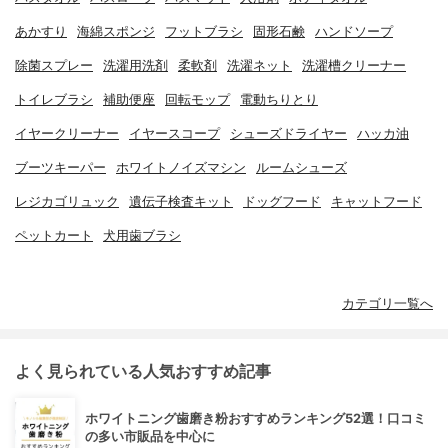
あかすり
海綿スポンジ
フットブラシ
固形石鹸
ハンドソープ
除菌スプレー
洗濯用洗剤
柔軟剤
洗濯ネット
洗濯槽クリーナー
トイレブラシ
補助便座
回転モップ
電動ちりとり
イヤークリーナー
イヤースコープ
シューズドライヤー
ハッカ油
ブーツキーパー
ホワイトノイズマシン
ルームシューズ
レジカゴリュック
遺伝子検査キット
ドッグフード
キャットフード
ペットカート
犬用歯ブラシ
カテゴリ一覧へ
よく見られている人気おすすめ記事
ホワイトニング歯磨き粉おすすめランキング52選！口コミ
の多い市販品を中心に