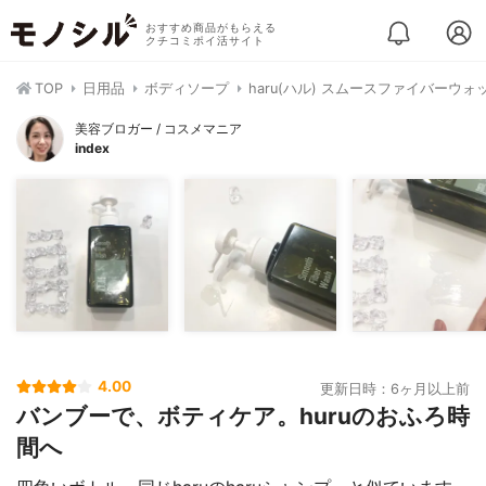
おすすめ商品がもらえる
クチコミポイ活サイト
TOP
日用品
ボディソープ
haru(ハル) スムースファイバーウォ
美容ブロガー / コスメマニア
index
4.00
更新日時：6ヶ月以上前
バンブーで、ボティケア。huruのおふろ時
間へ