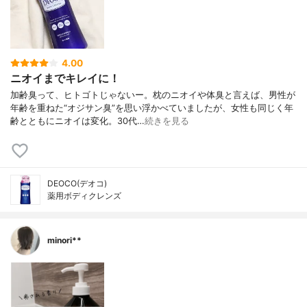
4.00
ニオイまでキレイに！
加齢臭って、ヒトゴトじゃないー。枕のニオイや体臭と言えば、男性が
年齢を重ねた“オジサン臭”を思い浮かべていましたが、女性も同じく年
齢とともにニオイは変化。30代…
続きを見る
DEOCO(デオコ)
薬用ボディクレンズ
minori**