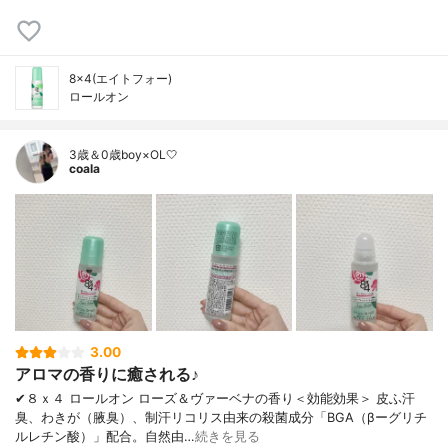
8×4(エイトフォー)
ロールオン
3歳＆0歳boy×OL🤍
coala
3.00
アロマの香りに癒される♪
✔︎８ｘ４ ロールオン ローズ＆ヴァーベナの香り＜効能効果＞ 皮ふ汗
臭、わきが（腋臭）、制汗リコリス由来の殺菌成分「BGA（βーグリチ
ルレチン酸）」配合。自然由…
続きを見る