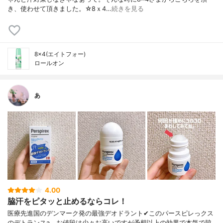
き、使わせて頂きました。☆8ｘ4…
続きを見る
8×4(エイトフォー)
ロールオン
あ
4.00
脇汗をピタッと止めるならコレ！
医療先進国のデンマーク発の最強デオドラント✔︎このパースピレっクス
のデトランスa、お値段は少々お高いですが予想以上の効果で本気で脇