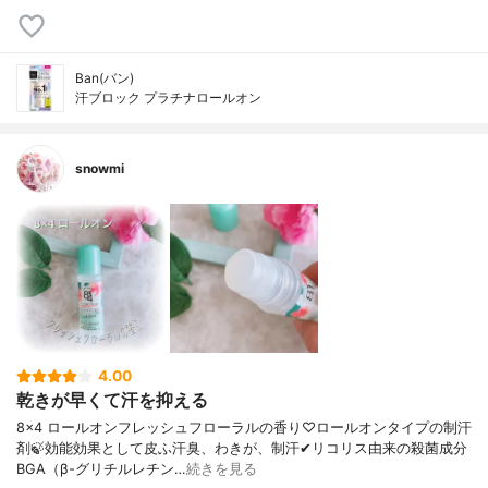
Ban(バン)
汗ブロック プラチナロールオン
snowmi
4.00
乾きが早くて汗を抑える
8×4 ロールオンフレッシュフローラルの香り♡ロールオンタイプの制汗
剤🍃効能効果として皮ふ汗臭、わきが、制汗✔︎リコリス由来の殺菌成分
BGA（β-グリチルレチン…
続きを見る