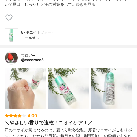
か？夏は、しっかりと汗の対策をして…
続きを見る
8×4(エイトフォー)
ロールオン
ブロガー
@eccoroco5
4.00
＼やさしい香りで速乾！ニオイケア！／
汗のニオイが気になるのは、夏より秋冬な私。厚着でニオイがこもりが
ちになるから。だから毎日朝の着替えの際、制汗剤はこの季節でも欠か