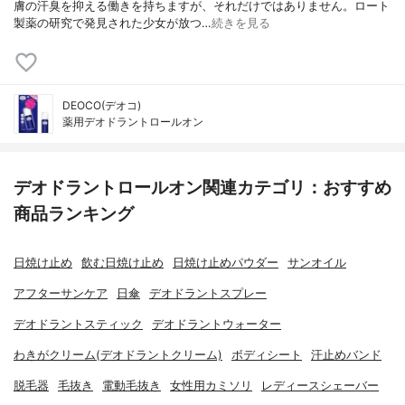
膚の汗臭を抑える働きを持ちますが、それだけではありません。ロート
製薬の研究で発見された少女が放つ…
続きを見る
DEOCO(デオコ)
薬用デオドラントロールオン
デオドラントロールオン関連カテゴリ：おすすめ
商品ランキング
日焼け止め
飲む日焼け止め
日焼け止めパウダー
サンオイル
アフターサンケア
日傘
デオドラントスプレー
デオドラントスティック
デオドラントウォーター
わきがクリーム(デオドラントクリーム)
ボディシート
汗止めバンド
脱毛器
毛抜き
電動毛抜き
女性用カミソリ
レディースシェーバー