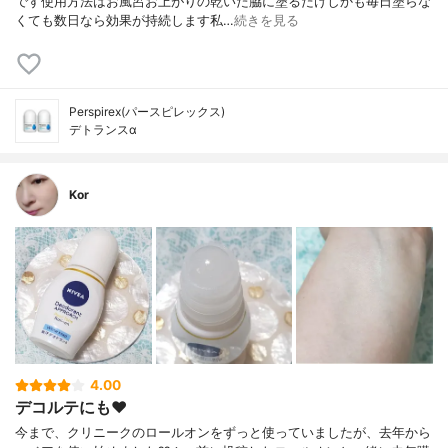
です使用方法はお風呂お上がりの乾いた脇に塗るだけしかも毎日塗らな
くても数日なら効果が持続します私…
続きを見る
Perspirex(パースピレックス)
デトランスα
Kor
4.00
デコルテにも❤️
今まで、クリニークのロールオンをずっと使っていましたが、去年から