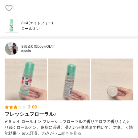
8×4(エイトフォー)
ロールオン
3歳＆0歳boy×OL🤍
coala
3.00
フレッシュフローラル♪
✔︎８ｘ４ ロールオン フレッシュフローラルの香りアロマの香りふんわ
り続くロールオン。皮脂に浸透。潜んだ汗臭菌まで届いて、防臭。＜効
能効果＞ 皮ふ汗臭、わきが（…
続きを見る