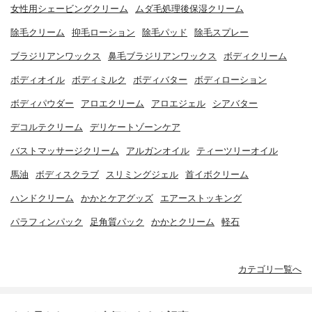
女性用シェービングクリーム
ムダ毛処理後保湿クリーム
除毛クリーム
抑毛ローション
除毛パッド
除毛スプレー
ブラジリアンワックス
鼻毛ブラジリアンワックス
ボディクリーム
ボディオイル
ボディミルク
ボディバター
ボディローション
ボディパウダー
アロエクリーム
アロエジェル
シアバター
デコルテクリーム
デリケートゾーンケア
バストマッサージクリーム
アルガンオイル
ティーツリーオイル
馬油
ボディスクラブ
スリミングジェル
首イボクリーム
ハンドクリーム
かかとケアグッズ
エアーストッキング
パラフィンパック
足角質パック
かかとクリーム
軽石
カテゴリ一覧へ