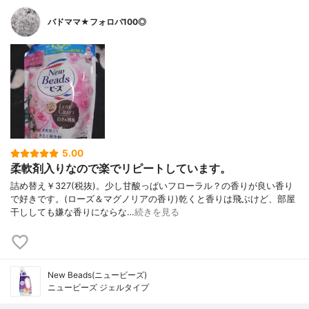
バドママ★フォロバ100◎
5.00
柔軟剤入りなので楽でリピートしています。
詰め替え￥327(税抜)。少し甘酸っぱいフローラル？の香りが良い香り
で好きです。(ローズ＆マグノリアの香り)乾くと香りは飛ぶけど、部屋
干ししても嫌な香りにならな…
続きを見る
New Beads(ニュービーズ)
ニュービーズ ジェルタイプ