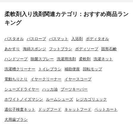
柔軟剤入り洗剤関連カテゴリ：おすすめ商品ラン
キング
バスタオル
バスローブ
バスマット
入浴剤
ボディタオル
あかすり
海綿スポンジ
フットブラシ
ボディソープ
固形石鹸
ハンドソープ
除菌スプレー
洗濯用洗剤
柔軟剤
洗濯ネット
洗濯槽クリーナー
トイレブラシ
補助便座
回転モップ
電動ちりとり
イヤークリーナー
イヤースコープ
シューズドライヤー
ハッカ油
ブーツキーパー
ホワイトノイズマシン
ルームシューズ
レジカゴリュック
遺伝子検査キット
ドッグフード
キャットフード
ペットカート
犬用歯ブラシ