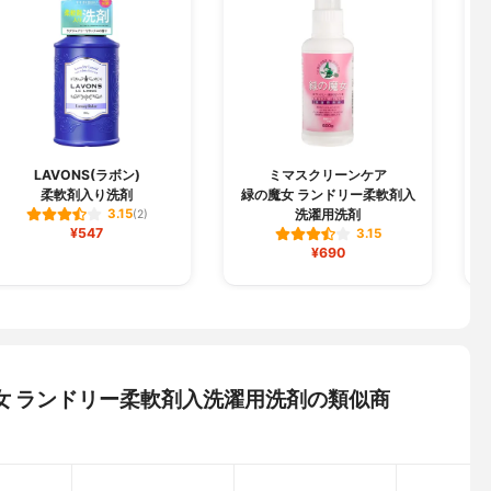
LAVONS(ラボン)
ミマスクリーンケア
柔軟剤入り洗剤
緑の魔女 ランドリー柔軟剤入
洗濯用洗剤
3.15
(2)
¥547
3.15
¥690
女 ランドリー柔軟剤入洗濯用洗剤の類似商