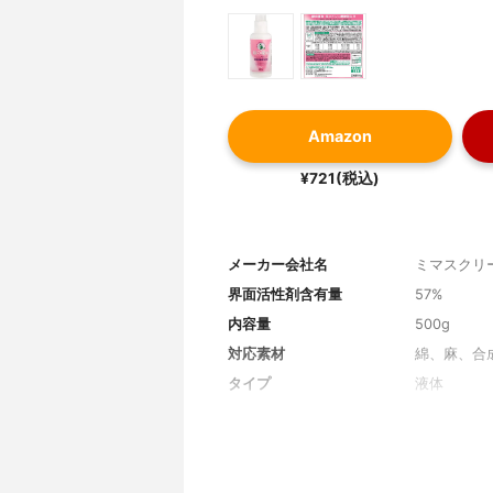
Amazon
¥721(税込)
メーカー会社名
ミマスクリ
界面活性剤含有量
57%
内容量
500g
対応素材
綿、麻、合
タイプ
液体
機能
柔軟剤入り
成分
界面活性剤
液性
中性