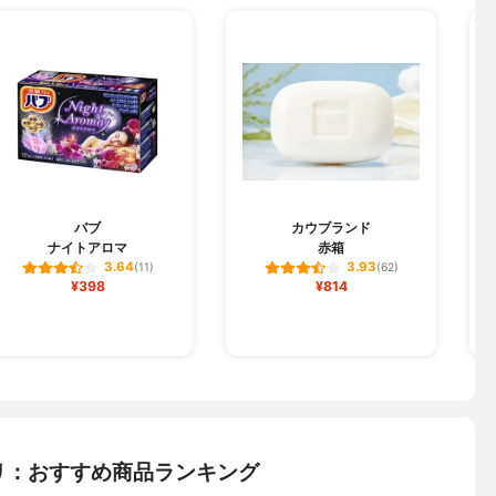
C
バブ
カウブランド
ナイトアロマ
赤箱
3.64
3.93
(11)
(62)
¥398
¥814
リ：おすすめ商品ランキング