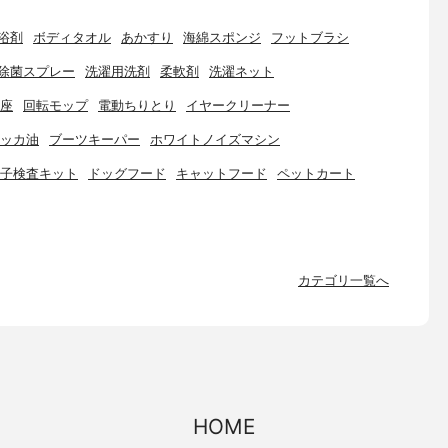
浴剤
ボディタオル
あかすり
海綿スポンジ
フットブラシ
除菌スプレー
洗濯用洗剤
柔軟剤
洗濯ネット
座
回転モップ
電動ちりとり
イヤークリーナー
ッカ油
ブーツキーパー
ホワイトノイズマシン
子検査キット
ドッグフード
キャットフード
ペットカート
カテゴリ一覧へ
HOME