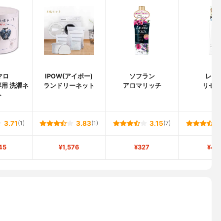
マロ
IPOW(アイポー)
ソフラン
レノ
用 洗濯ネ
ランドリーネット
アロマリッチ
リセ
ト
3.71
(1)
3.83
(1)
3.15
(7)
45
¥1,576
¥327
¥49