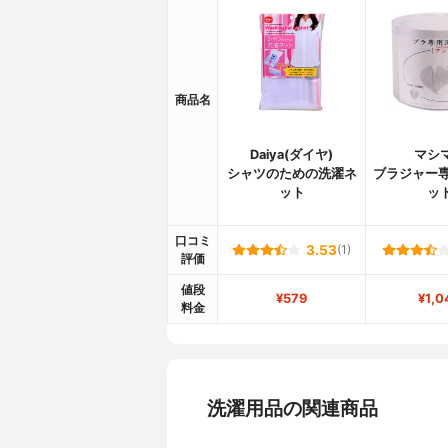
商品名
Daiya(ダイヤ)
マシ
シャツのための洗濯ネ
ブラジャー専
ット
ッ
口コミ
3.53
(1)
評価
値段
¥579
¥1,0
料金
洗濯用品の関連商品