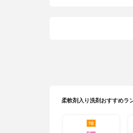
香り
フローラル
その他の特徴
-
柔軟剤入り洗剤おすすめラ
1位