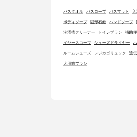
バスタオル
バスローブ
バスマット
入
ボディソープ
固形石鹸
ハンドソープ
洗濯槽クリーナー
トイレブラシ
補助便
イヤースコープ
シューズドライヤー
ハ
ルームシューズ
レジカゴリュック
遺伝
犬用歯ブラシ