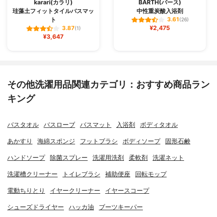
karari(カラリ)
BARTH(バース)
珪藻土フィットタイルバスマッ
中性重炭酸入浴剤
ト
3.61
(26)
¥2,475
3.87
(1)
¥3,647
その他洗濯用品関連カテゴリ：おすすめ商品ラン
キング
バスタオル
バスローブ
バスマット
入浴剤
ボディタオル
あかすり
海綿スポンジ
フットブラシ
ボディソープ
固形石鹸
ハンドソープ
除菌スプレー
洗濯用洗剤
柔軟剤
洗濯ネット
洗濯槽クリーナー
トイレブラシ
補助便座
回転モップ
電動ちりとり
イヤークリーナー
イヤースコープ
シューズドライヤー
ハッカ油
ブーツキーパー