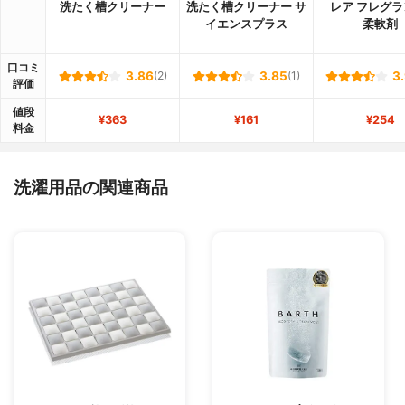
洗たく槽クリーナー
洗たく槽クリーナー サ
レア フレグラ
イエンスプラス
柔軟剤
口コミ
3.86
(2)
3.85
(1)
3
評価
値段
¥363
¥161
¥254
料金
洗濯用品の関連商品