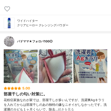
ワイドハイター
クリアヒーロー クレンジングパウダー
バドママ★フォロバ100◎
5.00
部屋干しの匂い対策に。
花粉症家族なわが家では、部屋干しが多いんですが、洗濯爽Agキラリ
を入れてからは部屋干しのあの独特の嫌なニオイがしなかったです。洗
濯層のカビも１ヶ月くらいで、除去…
続きを見る