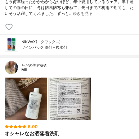
もう何年経ったかかわからないほど、年中愛用しているウェア。年中通
しての雨の日に、冬は防風防寒も兼ねて。先日までの梅雨の期間も、た
いそう活躍してくれました。ずっと…
続きを見る
NIKWAX(ニクワックス)
ツインパック 洗剤＋撥水剤
ただの美容好き
Mii
5.00
オシャレなお洒落着洗剤