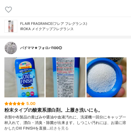
FLAIR FRAGRANCE(フレア フレグランス)
IROKA メイクアップフレグランス
バドママ★フォロバ100◎
5.00
粉末タイプの酸素系漂白剤。上履き洗いにも。
衣類や布製品の黄ばみや醤油や血液汚れに、洗濯機一回分にキャップ一
杯入れて、漂白・消臭・除菌が出来ます。しつこい汚れには、お湯に溶
かしたOXI FINISHを直接…
続きを見る