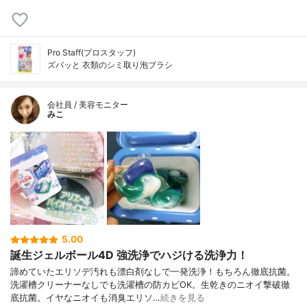
Pro Staff(プロスタッフ)
ズバッと 衣類のシミ取り泡ブラシ
会社員 / 美容モニター
みこ
5.00
誕生ジェルボール4D 強洗浄でハジける洗浄力！
諦めていたエリソデ汚れも漂白剤なしで一発洗浄！もちろん徹底抗菌。
洗濯槽クリーナーなしでも洗濯槽の防カビOK。生乾きのニオイ撃破徹
底抗菌。イヤなニオイも消臭エリソ…
続きを見る