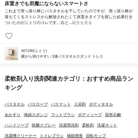
床置きでも邪魔にならないスマートさ
これまで突っ張り棒にバスタオルを干していたのですが、突っ張り棒が
落ちてくるストレスから解放されたくて床置きタイプを探した結果行き
ついたのがニトリのコレです。白と…
続きを見る
NITORI(ニトリ)
横から掛けやすい 3連バスタオルスタンド トレス
柔軟剤入り洗剤関連カテゴリ：おすすめ商品ラン
キング
バスタオル
バスローブ
バスマット
入浴剤
ボディタオル
あかすり
海綿スポンジ
フットブラシ
ボディソープ
固形石鹸
ハンドソープ
除菌スプレー
洗濯用洗剤
柔軟剤
洗濯ネット
洗濯槽クリーナー
トイレブラシ
補助便座
回転モップ