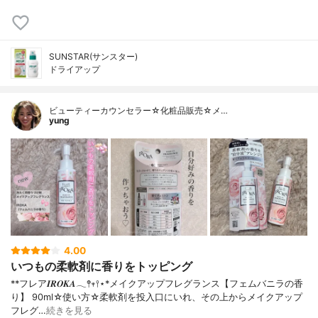
SUNSTAR(サンスター)
ドライアップ
ビューティーカウンセラー☆化粧品販売☆メ…
yung
4.00
いつもの柔軟剤に香りをトッピング
**フレア𝑰𝑹𝑶𝑲𝑨𓂃𖤥𖥧𖥣⋆*⁡メイクアップフレグランス【フェムバニラの香
り】 90ml⁡⁡⁡☆使い方☆柔軟剤を投入口にいれ、その上からメイクアップ
フレグ…
続きを見る