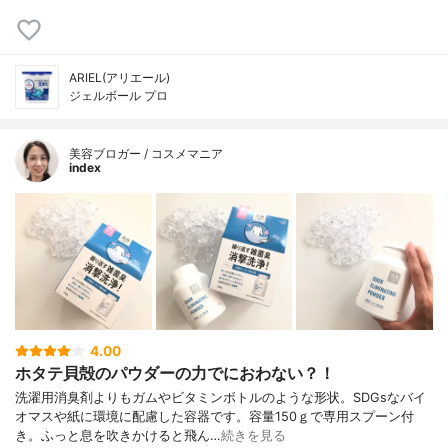
ARIEL(アリエール)
ジェルボール プロ
美容ブロガー / コスメマニア
index
4.00
ホタテ貝殻のパウダーの力でにおわない？！
洗濯用消臭剤よりもガムやビタミンボトルのような形状。SDGsなバイ
オマスや紙に環境に配慮した容器です。容量150ｇで専用スプーン付
き。ふっと息を吹きかけると飛ん…
続きを見る