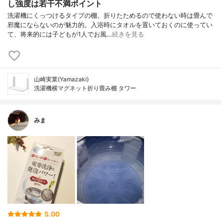
し強度は若干不満ポイント
洗濯機にくっつけるタイプの棚。折りたためるので使わない時は畳んで
邪魔にならないのが魅力的。入浴時にタオルを置いておくのに使ってい
て、将来的には子どもが1人でお風…
続きを見る
山崎実業(Yamazaki)
洗濯機横マグネット折り畳み棚 タワー
みま
5.00