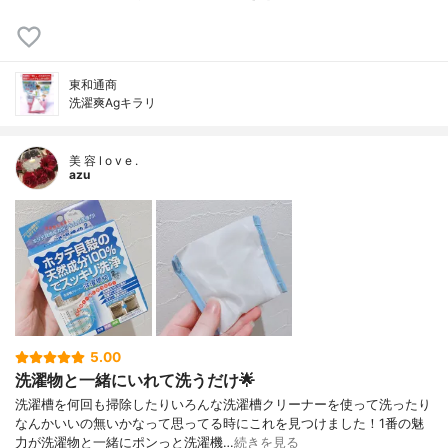
東和通商
洗濯爽Agキラリ
美 容 l o v e .
azu
5.00
洗濯物と一緒にいれて洗うだけ🌟
洗濯槽を何回も掃除したりいろんな洗濯槽クリーナーを使って洗ったり
なんかいいの無いかなって思ってる時にこれを見つけました！1番の魅
力が洗濯物と一緒にポンっと洗濯機…
続きを見る