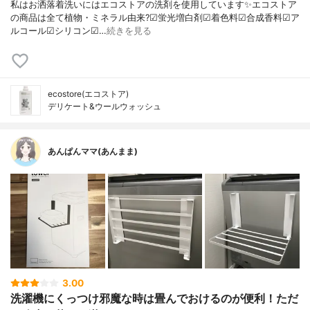
私はお洒落着洗いにはエコストアの洗剤を使用しています✨エコストア
の商品は全て植物・ミネラル由来?☑︎蛍光増白剤☑︎着色料☑︎合成香料☑︎ア
ルコール☑︎シリコン☑…
続きを見る
ecostore(エコストア)
デリケート&ウールウォッシュ
あんぱんママ(あんまま)
3.00
洗濯機にくっつけ邪魔な時は畳んでおけるのが便利！ただ