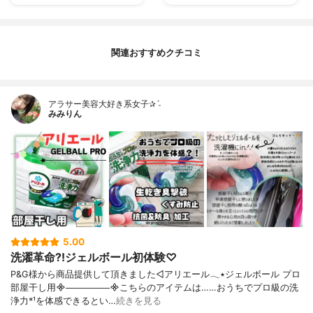
関連おすすめクチコミ
アラサー美容大好き系女子✰ˊ˗
みみりん
5.00
洗濯革命?!ジェルボール初体験♡
P&G様から商品提供して頂きました◁アリエール𓂃٭ジェルボール プロ
部屋干し用᯽───────᯽こちらのアイテムは……おうちでプロ級の洗
浄力*¹を体感できるとい…
続きを見る