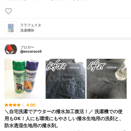
ララフェスタ
洗濯槽快
ブロガー
@eccoroco5
4.00
＼自宅洗濯でアウターの撥水加工復活！／ 洗濯機での使
用もOK！人にも環境にもやさしい撥水生地用の洗剤と、
防水透湿生地用の撥水剤。