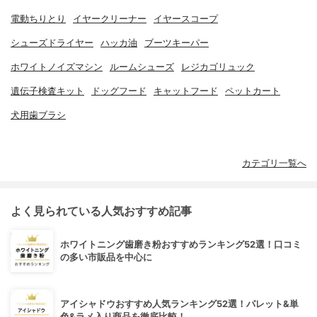
電動ちりとり
イヤークリーナー
イヤースコープ
シューズドライヤー
ハッカ油
ブーツキーパー
ホワイトノイズマシン
ルームシューズ
レジカゴリュック
遺伝子検査キット
ドッグフード
キャットフード
ペットカート
犬用歯ブラシ
カテゴリ一覧へ
よく見られている人気おすすめ記事
ホワイトニング歯磨き粉おすすめランキング52選！口コミ
の多い市販品を中心に
アイシャドウおすすめ人気ランキング52選！パレット&単
色&ラメ入り商品を徹底比較！