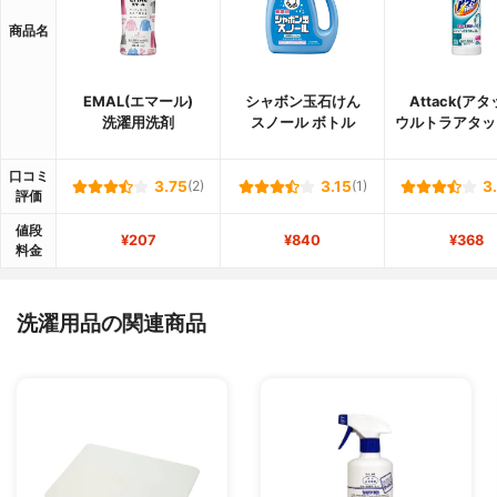
商品名
EMAL(エマール)
シャボン玉石けん
Attack(アタ
洗濯用洗剤
スノール ボトル
ウルトラアタッ
口コミ
3.75
(2)
3.15
(1)
3
評価
値段
¥207
¥840
¥368
料金
洗濯用品の関連商品