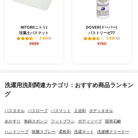
NITORI(ニトリ)
DOVER(ドーバー)
珪藻土バスマット
パストリーゼ77
3.60
3.88
(9)
(18)
¥999
¥740
洗濯用洗剤関連カテゴリ：おすすめ商品ランキン
グ
バスタオル
バスローブ
バスマット
入浴剤
ボディタオル
あかすり
海綿スポンジ
フットブラシ
ボディソープ
固形石鹸
ハンドソープ
除菌スプレー
柔軟剤
洗濯ネット
洗濯槽クリーナー