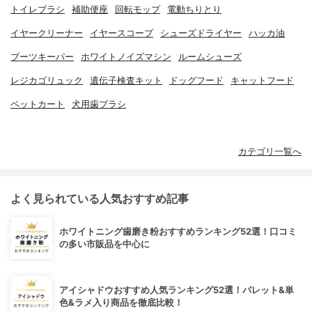
トイレブラシ
補助便座
回転モップ
電動ちりとり
イヤークリーナー
イヤースコープ
シューズドライヤー
ハッカ油
ブーツキーパー
ホワイトノイズマシン
ルームシューズ
レジカゴリュック
遺伝子検査キット
ドッグフード
キャットフード
ペットカート
犬用歯ブラシ
カテゴリ一覧へ
よく見られている人気おすすめ記事
ホワイトニング歯磨き粉おすすめランキング52選！口コミ
の多い市販品を中心に
アイシャドウおすすめ人気ランキング52選！パレット&単
色&ラメ入り商品を徹底比較！