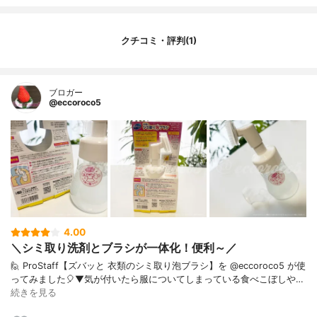
クチコミ・評判(1)
ブロガー
@eccoroco5
4.00
＼シミ取り洗剤とブラシが一体化！便利～／
🙋 ProStaff【ズバッと 衣類のシミ取り泡ブラシ】を @eccoroco5 が使
ってみました🎈⁡⁡⁡⁡⁡▼⁡気が付いたら服についてしまっている食べこぼしや…
続きを見る