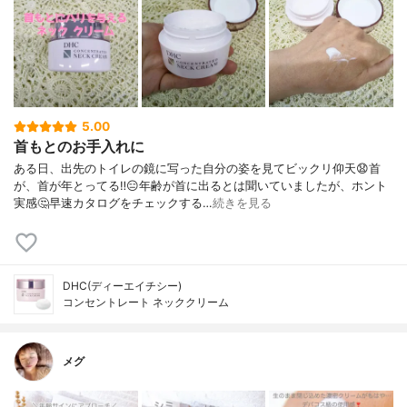
5.00
首もとのお手入れに
ある日、出先のトイレの鏡に写った自分の姿を見てビックリ仰天😧首
が、首が年とってる‼️😑年齢が首に出るとは聞いていましたが、ホント
実感🤔早速カタログをチェックする…
続きを見る
DHC(ディーエイチシー)
コンセントレート ネッククリーム
メグ