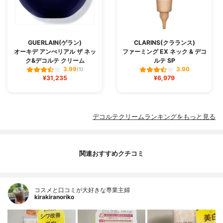
GUERLAIN(ゲラン)
CLARINS(クラランス)
オーキデ アンぺリアル ザ ネッ
ファーミング EX ネック & デコ
ク&デコルテ クリーム
ルテ SP
3.99
3.90
(1)
¥31,235
¥6,979
デコルテクリームランキングをもっと見る
関連おすすめクチコミ
コスメと口コミが大好きな専業主婦
kirakiranoriko