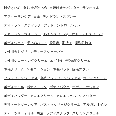
日焼け止め
飲む日焼け止め
日焼け止めパウダー
サンオイル
アフターサンケア
日傘
デオドラントスプレー
デオドラントスティック
デオドラントロールオン
デオドラントウォーター
わきがクリーム(デオドラントクリーム)
ボディシート
汗止めバンド
脱毛器
毛抜き
電動毛抜き
女性用カミソリ
レディースシェーバー
女性用シェービングクリーム
ムダ毛処理後保湿クリーム
除毛クリーム
抑毛ローション
除毛パッド
除毛スプレー
ブラジリアンワックス
鼻毛ブラジリアンワックス
ボディクリーム
ボディオイル
ボディミルク
ボディバター
ボディローション
ボディパウダー
アロエクリーム
アロエジェル
シアバター
デリケートゾーンケア
バストマッサージクリーム
アルガンオイル
ティーツリーオイル
馬油
ボディスクラブ
スリミングジェル