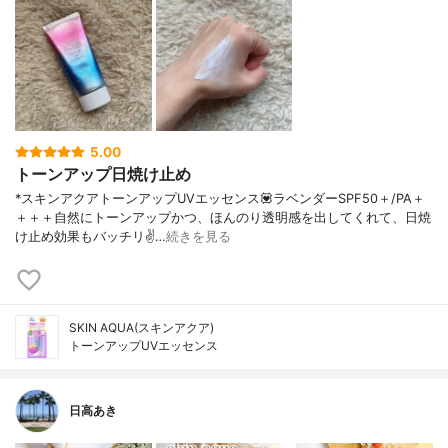
5.00
トーンアップ日焼け止め
*スキンアクアトーンアップUVエッセンス💟ラベンダーSPF50＋/PA＋
＋＋＋自然にトーンアップかつ、ほんのり透明感を出してくれて、日焼
け止め効果もバッチリ✌️…
続きを見る
SKIN AQUA(スキンアクア)
トーンアップUVエッセンス
日高あき