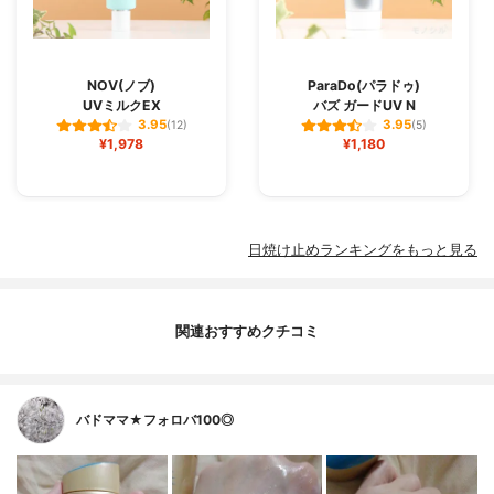
NOV(ノブ)
ParaDo(パラドゥ)
UVミルクEX
バズ ガードUV N
3.95
3.95
(12)
(5)
¥1,978
¥1,180
日焼け止めランキングをもっと見る
関連おすすめクチコミ
バドママ★フォロバ100◎