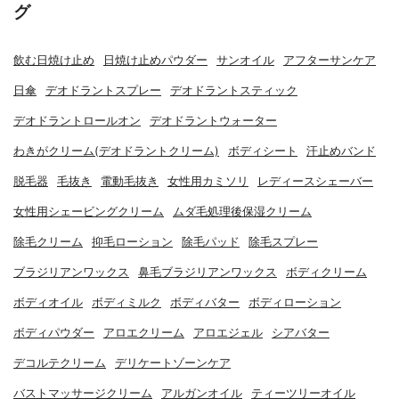
グ
飲む日焼け止め
日焼け止めパウダー
サンオイル
アフターサンケア
日傘
デオドラントスプレー
デオドラントスティック
デオドラントロールオン
デオドラントウォーター
わきがクリーム(デオドラントクリーム)
ボディシート
汗止めバンド
脱毛器
毛抜き
電動毛抜き
女性用カミソリ
レディースシェーバー
女性用シェービングクリーム
ムダ毛処理後保湿クリーム
除毛クリーム
抑毛ローション
除毛パッド
除毛スプレー
ブラジリアンワックス
鼻毛ブラジリアンワックス
ボディクリーム
ボディオイル
ボディミルク
ボディバター
ボディローション
ボディパウダー
アロエクリーム
アロエジェル
シアバター
デコルテクリーム
デリケートゾーンケア
バストマッサージクリーム
アルガンオイル
ティーツリーオイル