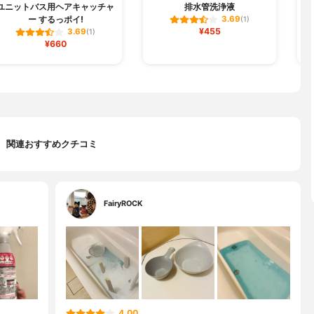
ユニットバス用ヘアキャッチャ
排水管洗浄液
ー するっポイ!
3.69
(1)
¥455
3.69
(1)
¥660
関連おすすめクチコミ
FairyROCK
4.00