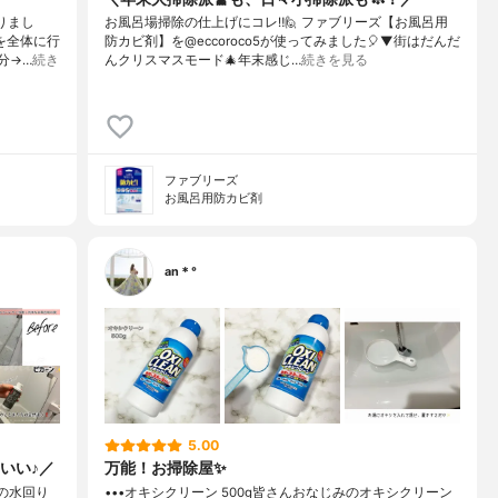
りまし
お風呂場掃除の仕上げにコレ‼️⁡⁡⁡🙋 ファブリーズ【お風呂用
を全体に行
防カビ剤】を@eccoroco5が使ってみました🎈⁡⁡▼⁡⁡街はだんだ
分→…
続き
んクリスマスモード🎄年末感じ…
続きを見る
ファブリーズ
お風呂用防カビ剤
an＊°
5.00
いい♪／
万能！お掃除屋✨
の水回り
•••オキシクリーン 500g皆さんおなじみのオキシクリーン