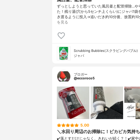
ずっとしようと思っていた風呂釜と配管掃除…や
た！残り湯(穴から5センチ上くらい)にジャバ1袋
き渡るように投入→追いだき約10分後、放置約10
を見る
Scrubbing Bubbles(スクラビングバブル)
ジャバ
ブロガー
@eccoroco5
5.00
＼水回り周辺のお掃除に！ピカピカ気持ち
✔️落とすだけじゃなく、きれいが続く？！✔️家中