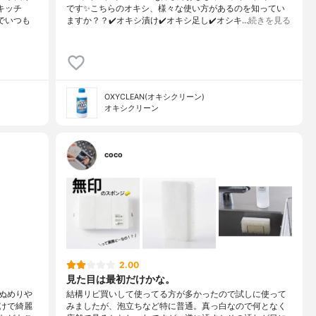
キッチ
です✨こちらのオキシ、様々な使い方があるのを知ってい
でいつも
ますか？？✔️オキシ漬け✔️オキシ足し✔️オシキ…
続きを見る
OXYCLEAN(オキシクリーン)
オキシクリーン
coco
2.00
見た目は最初だけかな。
ぬめりや
結構リピ買いして使ってる方が多かったので試しに使って
けで綺麗
みましたが、泡立ちなど特に普通。真っ白なので何となく