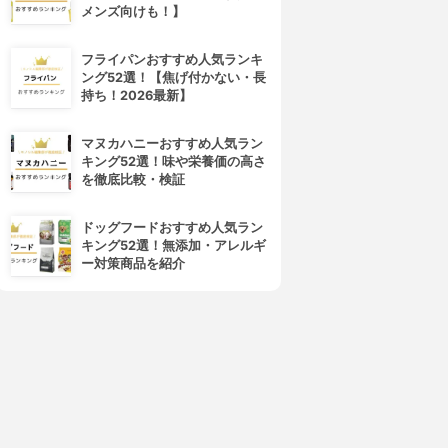
清潔 リセット
酸素系漂白剤 (過炭酸ナトリウ
メンズ向けも！】
ム)
3.68
(1)
¥240
3.67
フライパンおすすめ人気ランキ
¥568
ング52選！【焦げ付かない・長
持ち！2026最新】
マヌカハニーおすすめ人気ラン
キング52選！味や栄養価の高さ
を徹底比較・検証
ドッグフードおすすめ人気ラン
キング52選！無添加・アレルギ
ー対策商品を紹介