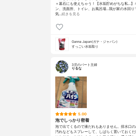
＋墓石にも使えちゃう！【水垢貯めがちな私…】
ン、洗面所、トイレ、お風呂場…我が家の水回り
気…
続きを見る
Ganna Japan(ガナ・ジャパン)
すっごい水垢取り
3児のパート主婦
りるな
5.00
泡でしっかり密着
泡で出てくるので液だれもありません。排水口の
汚れなどもスプレーして、しばらく置いておくだ