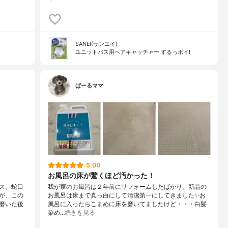
SANEI(サンエイ)
ユニットバス用ヘアキャッチャー するっポイ!
ぱーるママ
5.00
お風呂の床が驚くほど汚かった！
ス。蛇口
我が家のお風呂は２年前にリフォームしたばかり。新品の
が、この
お風呂は床まで真っ白にして清潔第一にしてきました✨お
磨いた後
風呂に入ったらこまめに床を磨いてましたけど・・・白髪
染め…
続きを見る