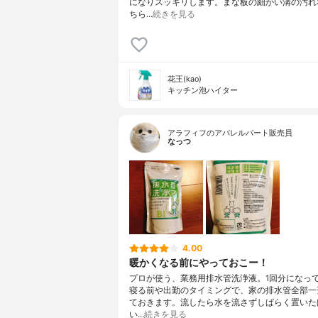
になりスッキリします。まな板の細かい溝の汚れ
ちら…
続きを見る
花王(kao)
キッチン泡ハイター
アラフィフのアパレルパート販売員
なっつ
4.00
暖かくなる前にやっておこー！
プロが使う、業務用排水管洗浄液。1回分になっ
寝る前や出勤のタイミングで、家の排水管全部一
ておきます。流したら水を流さずしばらく置いた
い…
続きを見る