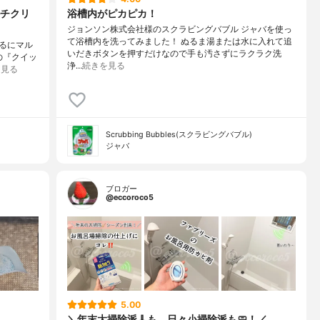
チクリ
浴槽内がピカピカ！
ジョンソン株式会社様のスクラビングバブル ジャバを使っ
て浴槽内を洗ってみました！ ぬるま湯または水に入れて追
あるにマル
いだきボタンを押すだけなので手も汚さずにラクラク洗
の『クイッ
浄…
続きを見る
を見る
Scrubbing Bubbles(スクラビングバブル)
ジャバ
ブロガー
@eccoroco5
5.00
＼年末大掃除派🧹も、日々小掃除派も🧼！／