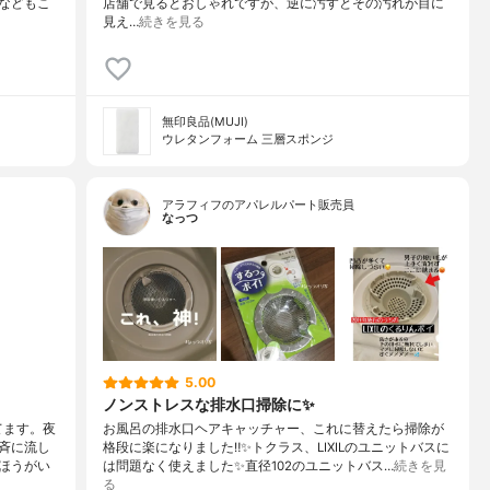
などもこ
店舗で見るとおしゃれですが、逆に汚すとその汚れが目に
見え…
続きを見る
無印良品(MUJI)
ウレタンフォーム 三層スポンジ
アラフィフのアパレルパート販売員
なっつ
5.00
ノンストレスな排水口掃除に✨
てます。夜
お風呂の排水口ヘアキャッチャー、これに替えたら掃除が
斉に流し
格段に楽になりました‼️✨トクラス、LIXILのユニットバスに
ほうがい
は問題なく使えました✨直径102のユニットバス…
続きを見
る