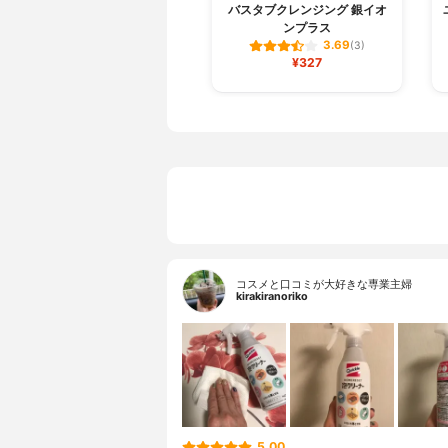
バスタブクレンジング 銀イオ
ンプラス
3.69
(3)
¥327
コスメと口コミが大好きな専業主婦
kirakiranoriko
5.00