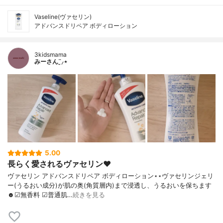
Vaseline(ヴァセリン)
アドバンスドリペア ボディローション
3kidsmama
みーさん¨̮⸝⋆
5.00
長らく愛されるヴァセリン♥︎
ヴァセリン アドバンスドリペア ボディローション⋆⋆ヴァセリンジェリ
ー(うるおい成分)が肌の奥(角質層内)まで浸透し、うるおいを保ちます
☻☑︎無香料 ☑︎普通肌…
続きを見る