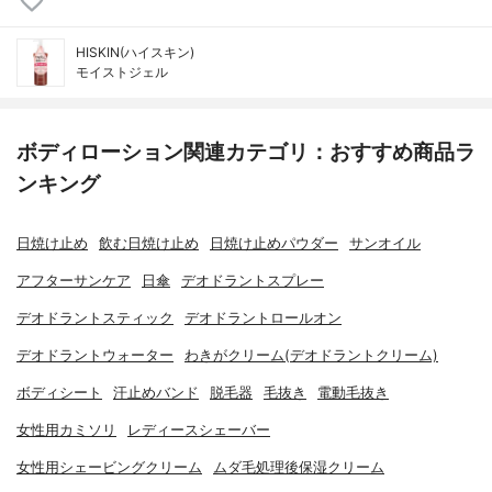
HISKIN(ハイスキン)
モイストジェル
ボディローション関連カテゴリ：おすすめ商品ラ
ンキング
日焼け止め
飲む日焼け止め
日焼け止めパウダー
サンオイル
アフターサンケア
日傘
デオドラントスプレー
デオドラントスティック
デオドラントロールオン
デオドラントウォーター
わきがクリーム(デオドラントクリーム)
ボディシート
汗止めバンド
脱毛器
毛抜き
電動毛抜き
女性用カミソリ
レディースシェーバー
女性用シェービングクリーム
ムダ毛処理後保湿クリーム