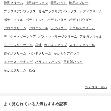
除毛クリーム
抑毛ローション
除毛パッド
除毛スプレー
ブラジリアンワックス
鼻毛ブラジリアンワックス
ボディクリーム
ボディオイル
ボディミルク
ボディバター
ボディパウダー
アロエクリーム
アロエジェル
シアバター
デコルテクリーム
デリケートゾーンケア
バストマッサージクリーム
アルガンオイル
ティーツリーオイル
馬油
ボディスクラブ
スリミングジェル
首イボクリーム
ハンドクリーム
かかとケアグッズ
エアーストッキング
パラフィンパック
足角質パック
かかとクリーム
軽石
カテゴリ一覧へ
よく見られている人気おすすめ記事