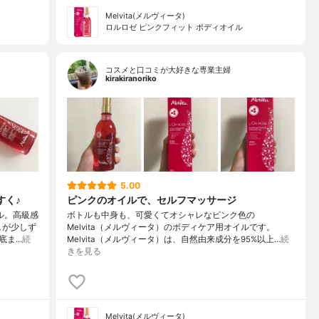
Melvita(メルヴィータ)
ロルロゼ ピンクフィット ボディオイル
コスメと口コミが大好きな専業主婦
kirakiranoriko
5.00
すく♪
ピンクのオイルで、セルフマッサージ
ル。高級感
ボトルも中身も、可愛くてオシャレなピンク色の
ュが少しず
Melvita（メルヴィータ）のボディケア用オイルです。
底ま…
続
Melvita（メルヴィータ）は、自然由来成分を95%以上…
続
きを見る
Melvita(メルヴィータ)