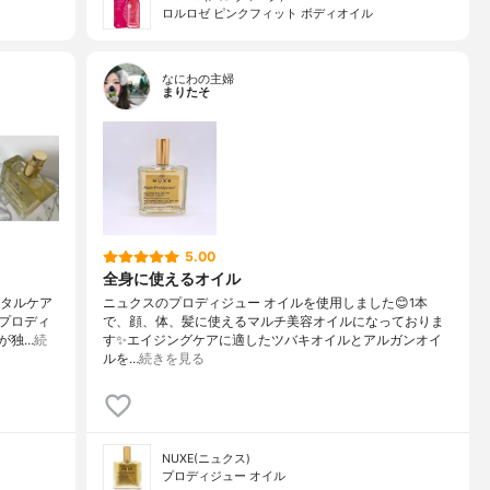
ロルロゼ ピンクフィット ボディオイル
なにわの主婦
まりたそ
5.00
全身に使えるオイル
ータルケア
ニュクスのプロディジュー オイルを使用しました😊1本
プロディ
で、顔、体、髪に使えるマルチ美容オイルになっておりま
が独…
続
す✨エイジングケアに適したツバキオイルとアルガンオイ
ルを…
続きを見る
NUXE(ニュクス)
プロディジュー オイル