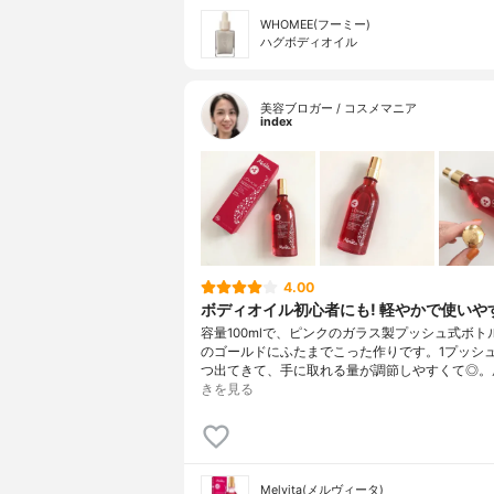
WHOMEE(フーミー)
ハグボディオイル
美容ブロガー / コスメマニア
index
4.00
ボディオイル初心者にも! 軽やかで使いや
容量100mlで、ピンクのガラス製プッシュ式ボト
のゴールドにふたまでこった作りです。1プッシ
つ出てきて、手に取れる量が調節しやすくて◎。
きを見る
Melvita(メルヴィータ)