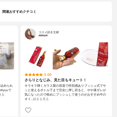
関連おすすめクチコミ
コスメ好き主婦
minori
5.00
さらりとなじみ、見た目もキュート！
品に込められ
キラキラ輝くガラス製の容器で特別感ありプッシュ式でサ
yuuで
ッと使えるボトル下まで完全に押し切ると、やや液ダレが
見る
気になったので軽めにプッシュして使うのがおすすめ中の
オイ…
続きを見る