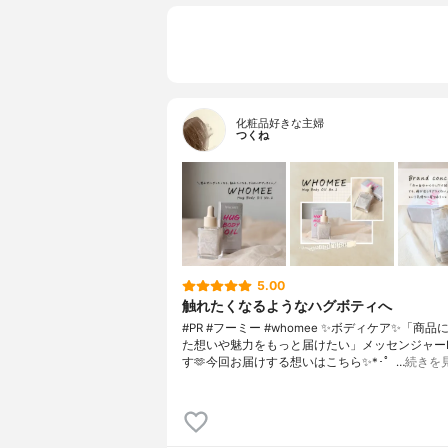
化粧品好きな主婦
つくね
5.00
触れたくなるようなハグボティへ
#PR #フーミー #whomee ✨ボディケア✨「商
た想いや魅力をもっと届けたい」メッセンジャーMi
す🫶今回お届けする想いはこちら✨*･゜…
続きを