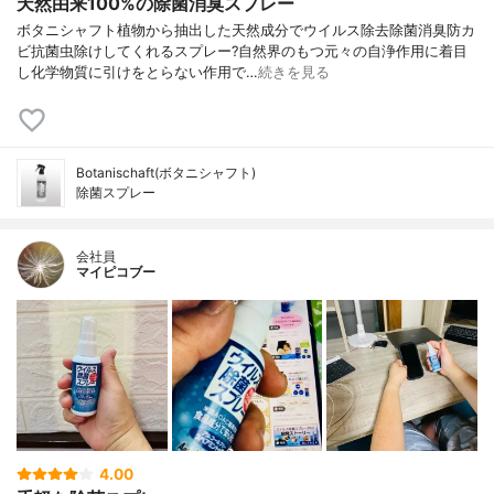
天然由来100%の除菌消臭スプレー
ボタニシャフト植物から抽出した天然成分でウイルス除去除菌消臭防カ
ビ抗菌虫除けしてくれるスプレー?自然界のもつ元々の自浄作用に着目
し化学物質に引けをとらない作用で…
続きを見る
Botanischaft(ボタニシャフト)
除菌スプレー
会社員
マイピコブー
4.00