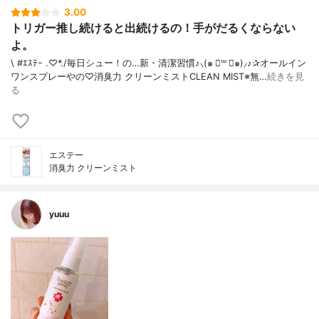
3.00
トリガー推し続けると出続けるの！手がだるくならない
よ。
\ #ｴｽﾃｰ .♡*./ 毎日シュー！の…新・清潔習慣♪⸜(๑ ॑꒳ ॑๑)⸝♪✰オールイン
ワンスプレーやの♡消臭力 クリーンミストCLEAN MIST※無…
続きを見
る
エステー
消臭力 クリーンミスト
yuuu