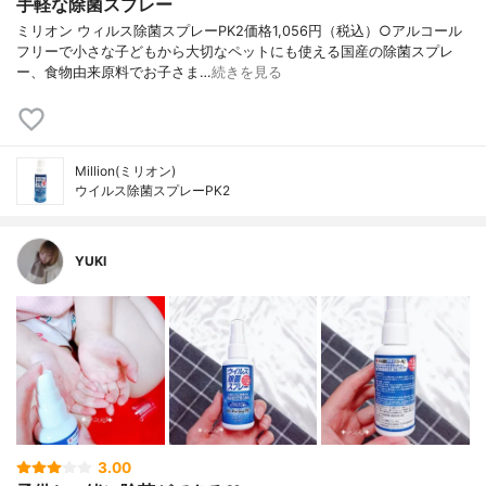
手軽な除菌スプレー
ミリオン ウィルス除菌スプレーPK2価格1,056円（税込）○アルコール
フリーで小さな子どもから大切なペットにも使える国産の除菌スプレ
ー、食物由来原料でお子さま…
続きを見る
Million(ミリオン)
ウイルス除菌スプレーPK2
YUKI
3.00