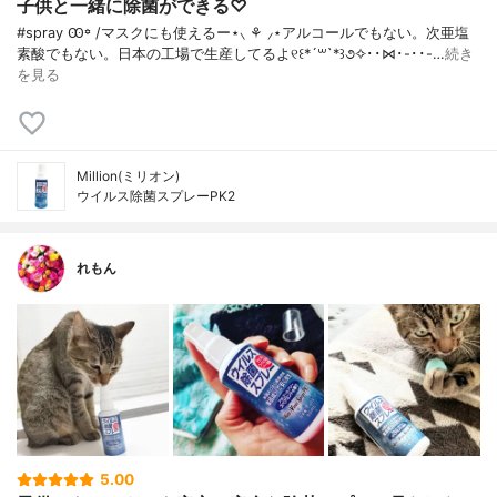
子供と一緒に除菌ができる♡
#spray Ꙭ꙳ / マスクにも使えるー⋆⸜ ⚘ ⸝⋆アルコールでもない。次亜塩
素酸でもない。日本の工場で生産してるよ୧꒰*´꒳`*꒱૭✧･･⋈･-･･-…
続き
を見る
Million(ミリオン)
ウイルス除菌スプレーPK2
れもん
5.00