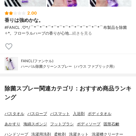
2.00
香りは強めかな。
#FANCL .♡*./ ⌒*⌒*⌒*⌒*⌒*⌒*⌒*⌒*⌒*⌒*⌒*⌒*⌒ 布製品を除菌
✧︎*。 フローラルハーブの香りが心地…
続きを見る
FANCL(ファンケル)
ハーバル除菌クリーンスプレー（ハウス ファブリック用）
除菌スプレー関連カテゴリ：おすすめ商品ランキ
ング
バスタオル
バスローブ
バスマット
入浴剤
ボディタオル
あかすり
海綿スポンジ
フットブラシ
ボディソープ
固形石鹸
ハンドソープ
洗濯用洗剤
柔軟剤
洗濯ネット
洗濯槽クリーナー