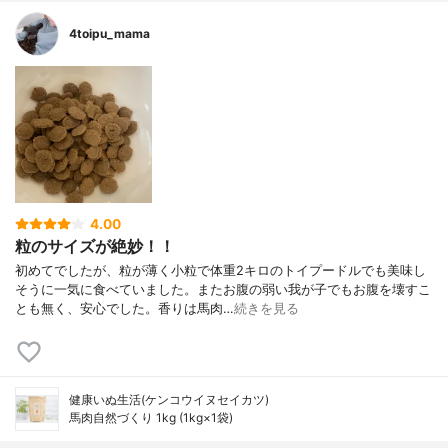
4toipu_mama
4.00
粒のサイズが絶妙！！
初めてでしたが、粒が薄く小粒で体重2キロのトイプードルでも美味し
そうに一気に食べていました。またお腹の弱い我が子でもお腹を壊すこ
とも無く、安心でした。香りは馬肉…
続きを見る
健康いぬ生活(ケンコウイヌセイカツ)
馬肉自然づくり 1kg (1kg×1袋)