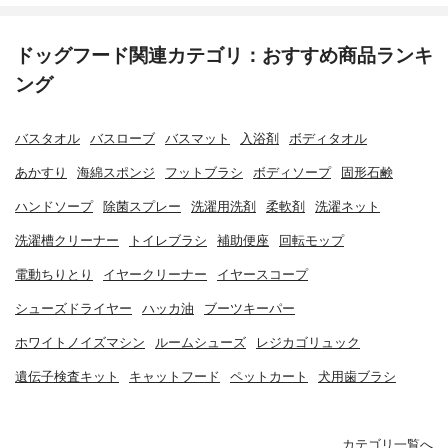
ドッグフード関連カテゴリ：おすすめ商品ランキ
ング
バスタオル
バスローブ
バスマット
入浴剤
ボディタオル
あかすり
海綿スポンジ
フットブラシ
ボディソープ
固形石鹸
ハンドソープ
除菌スプレー
洗濯用洗剤
柔軟剤
洗濯ネット
洗濯槽クリーナー
トイレブラシ
補助便座
回転モップ
電動ちりとり
イヤークリーナー
イヤースコープ
シューズドライヤー
ハッカ油
ブーツキーパー
ホワイトノイズマシン
ルームシューズ
レジカゴリュック
遺伝子検査キット
キャットフード
ペットカート
犬用歯ブラシ
カテゴリ一覧へ