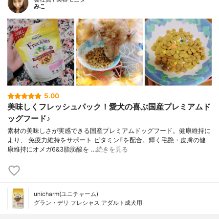
みこ
5.00
美味しくフレッシュパック！愛犬の喜ぶ国産プレミアムド
ッグフード♪
素材の美味しさが実感できる国産プレミアムドッグフード。健康維持に
より、 免疫力維持をサポート ビタミンEを配合。輝く毛艶・皮膚の健
康維持にオメガ6&3脂肪酸を …
続きを見る
unicharm(ユニチャーム)
グラン・デリ フレシャス アダルト成犬用