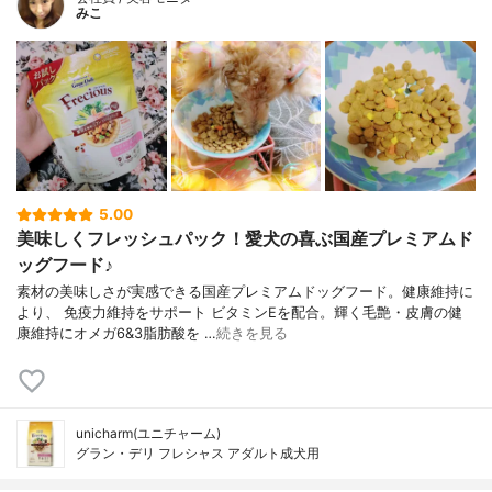
みこ
5.00
美味しくフレッシュパック！愛犬の喜ぶ国産プレミアムド
ッグフード♪
素材の美味しさが実感できる国産プレミアムドッグフード。健康維持に
より、 免疫力維持をサポート ビタミンEを配合。輝く毛艶・皮膚の健
康維持にオメガ6&3脂肪酸を …
続きを見る
unicharm(ユニチャーム)
グラン・デリ フレシャス アダルト成犬用