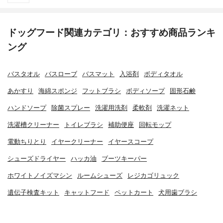
ドッグフード関連カテゴリ：おすすめ商品ランキ
ング
バスタオル
バスローブ
バスマット
入浴剤
ボディタオル
あかすり
海綿スポンジ
フットブラシ
ボディソープ
固形石鹸
ハンドソープ
除菌スプレー
洗濯用洗剤
柔軟剤
洗濯ネット
洗濯槽クリーナー
トイレブラシ
補助便座
回転モップ
電動ちりとり
イヤークリーナー
イヤースコープ
シューズドライヤー
ハッカ油
ブーツキーパー
ホワイトノイズマシン
ルームシューズ
レジカゴリュック
遺伝子検査キット
キャットフード
ペットカート
犬用歯ブラシ