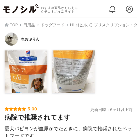
おすすめ商品がもらえる
クチコミポイ活サイト
TOP
日用品
ドッグフード
Hills(ヒルズ) プリスクリプション・ダ
れおぷりん
5.00
更新日時：6ヶ月以上前
病院で推奨されてます
愛犬パピヨンが血尿がでたときに、病院で推奨されたペッ
トフードです。