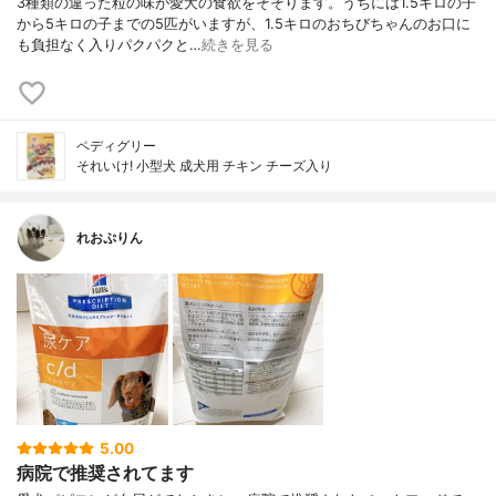
3種類の違った粒の味が愛犬の食欲をそそります。うちには1.5キロの子
から5キロの子までの5匹がいますが、1.5キロのおちびちゃんのお口に
も負担なく入りパクパクと…
続きを見る
ペディグリー
それいけ! 小型犬 成犬用 チキン チーズ入り
れおぷりん
5.00
病院で推奨されてます