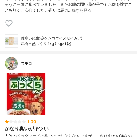
そうに一気に食べていました。またお腹の弱い我が子でもお腹を壊すこ
とも無く、安心でした。香りは馬肉…
続きを見る
健康いぬ生活(ケンコウイヌセイカツ)
馬肉自然づくり 1kg (1kg×1袋)
フチコ
1.00
かなり臭いがキツい
大体のドッグフードは臭いはそれなりなんですが、これは中々の強さの