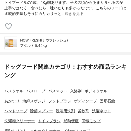
トイプードルの1歳、4Kg弱あります。子犬の頃からあまり食べるのが
上手ではなく、食べむら、吐いたりも多かったです。こちらのフードは
比較的美味しそうにカリカリっと…
続きを見る
NOW FRESH(ナウフレッシュ)
アダルト 5.44kg
ドッグフード関連カテゴリ：おすすめ商品ランキ
ング
バスタオル
バスローブ
バスマット
入浴剤
ボディタオル
あかすり
海綿スポンジ
フットブラシ
ボディソープ
固形石鹸
ハンドソープ
除菌スプレー
洗濯用洗剤
柔軟剤
洗濯ネット
洗濯槽クリーナー
トイレブラシ
補助便座
回転モップ
電動ちりとり
イヤークリーナー
イヤースコープ