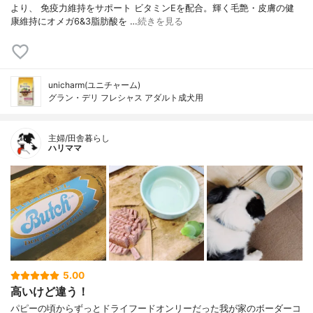
より、 免疫力維持をサポート ビタミンEを配合。輝く毛艶・皮膚の健
康維持にオメガ6&3脂肪酸を …
続きを見る
unicharm(ユニチャーム)
グラン・デリ フレシャス アダルト成犬用
主婦/田舎暮らし
ハリママ
5.00
高いけど違う！
パピーの頃からずっとドライフードオンリーだった我が家のボーダーコ