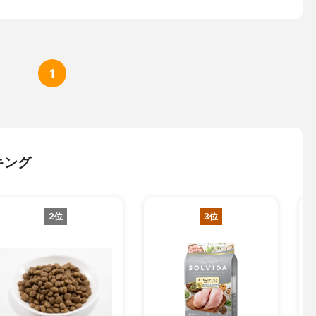
源）、ビタミン類(塩化コリン、ビタミンE補助食品、ナイアシン補
タミンB1硝酸塩、Dーパントテン酸カルシウム、ビタミンB6、リボ
助食品、ビタミンA補助食品、ビタミンD3補助食品、ビオチン、ビ
2補助食品、葉酸)、オーガニック乾燥クランベリー、乾燥チコリ根
、フラクトオリゴ糖源）、乾燥セージ、乳酸、ユッカフォーム抽出
1
ックパウダー、プロバイオティクス微生物（イースト菌、乳酸菌、
菌、枯草菌）、酸化防止剤（ミックストコフェロール）*ミックス
ールで保存
 23％以上 、粗脂肪 10％以上、 粗繊維 4％以下、 粗灰分 8％以
0％以下、 セレニウム酵母 0.32mg/kg以上 、ビタミンA 460IU/kg
ミンE 46IU/kg以上、 オメガ6脂肪酸 2.0％以上、 オメガ3脂肪酸
キング
2位
3位