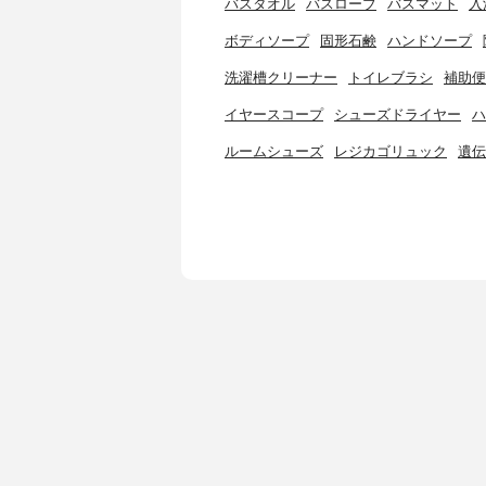
バスタオル
バスローブ
バスマット
入
ボディソープ
固形石鹸
ハンドソープ
洗濯槽クリーナー
トイレブラシ
補助便
イヤースコープ
シューズドライヤー
ハ
ルームシューズ
レジカゴリュック
遺伝