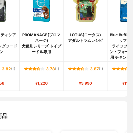
n(レティシア
PROMANAGE(プロマ
LOTUS(ロータス)
Blue Buffa
)
ネージ)
アダルトラムレシピ
ッファロ
ッグフード
犬種別シリーズ トイプ
ライフプロ
ン
ードル専用
ン・フォーミ
用 チキン&
3.82
(1)
3.78
(1)
3.87
(1)
56
¥1,220
¥5,990
¥11,7
商品