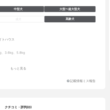
中型犬
大型〜超大型犬
高齢犬
成犬
イトハウス
g、3.6kg、5.8kg
クチキン生肉、乾燥チキン、オーガニック乾燥豆類、オーガニック
もっと見る
粉、オーガニック乾燥ヒヨコ豆、オーガニックタピオカ粉、オーガ
アルファルファ、オーガニック挽き割りフラックスシード、天然フ
鶏脂肪*、乾燥サーモン、オーガニック乾燥ジャガイモ、エンドウ
記載情報ミス報告
、乾燥トマト繊維、オーガニック乾燥ケルプ、オーガニック乾燥リ
ガニックひまわり油*、乾燥ビール酵母、サーモンオイル*、チキン
コサミン、コンドロイチン源）、ミネラル類(亜鉛、鉄、銅、コバル
ン、食塩、ヨウ素酸カルシウム、亜セレン酸ナトリウム）、塩化カ
ウリン、オーガニックひまわりの種、乾燥かぼちゃ、乾燥ブルーベ
クチコミ・評判(0)
ガニック乾燥にんじん、乾燥ブロッコリー、加水分解酵母（マンナ