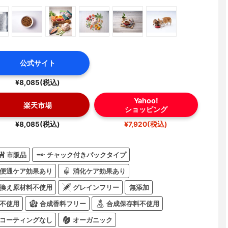
公式サイト
¥8,085(税込)
Yahoo!
楽天市場
ショッピング
¥8,085(税込)
¥7,920(税込)
市販品
チャック付きパックタイプ
便通ケア効果あり
消化ケア効果あり
換え原材料不使用
グレインフリー
無添加
不使用
合成香料フリー
合成保存料不使用
コーティングなし
オーガニック