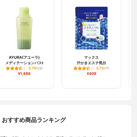
AYURA(アユーラ)
マックス
メディテーションバスt
汗かきエステ気分
3.79
3.72
(23)
(17)
¥1,886
¥409
：おすすめ商品ランキング