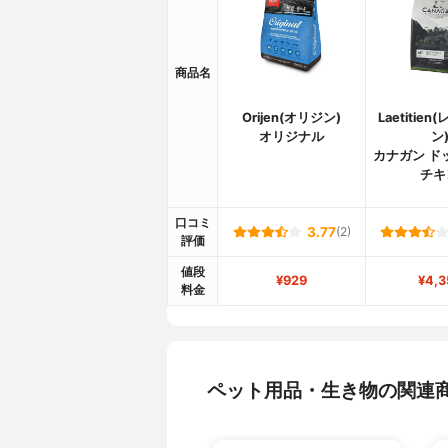
商品名
Orijen(オリジン)
Laetitie
オリジナル
ン
カナガン ド
チキ
口コミ
3.77
(2)
評価
値段
¥929
¥4,3
料金
ペット用品・生き物の関連