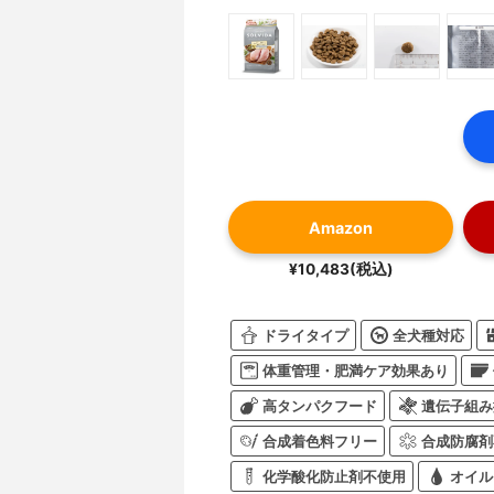
Amazon
¥10,483(税込)
ドライタイプ
全犬種対応
体重管理・肥満ケア効果あり
高タンパクフード
遺伝子組み
合成着色料フリー
合成防腐剤
化学酸化防止剤不使用
オイル