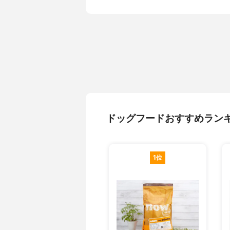
ンオリゴ糖
助食品、ビ
フラビン補
タミンB1
（イヌリン
物、ガーリ
麹菌、糸状
トコフェロ
含まれる栄養成分
粗たんぱく質
下、 水分 1
以上、 ビタ
ドッグフードおすすめラン
3.0％以上
100gあたりのカロリー(代
330kcal
謝エネルギー)
1位