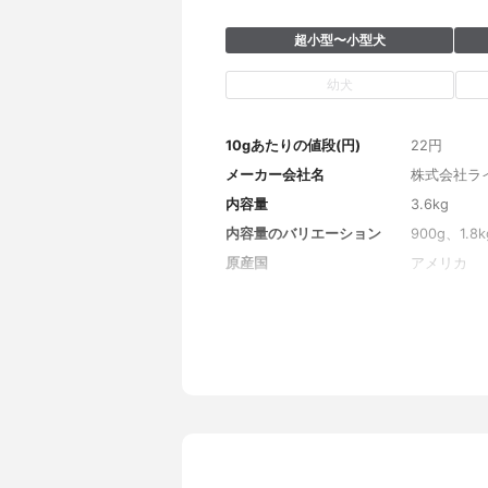
超小型〜小型犬
幼犬
10gあたりの値段(円)
22円
メーカー会社名
株式会社ラ
内容量
3.6kg
内容量のバリエーション
900g、1.8k
原産国
アメリカ
原材料名
オーガニッ
エンドウ豆
ニック乾燥
レーバー、
豆でんぷん
ンゴ、オー
軟骨（グル
ト、マンガ
リウム、タ
リー、オー