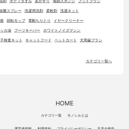
浴剤
ボディタオル
あかすり
海綿スポンジ
フットブラシ
除菌スプレー
洗濯用洗剤
柔軟剤
洗濯ネット
座
回転モップ
電動ちりとり
イヤークリーナー
ッカ油
ブーツキーパー
ホワイトノイズマシン
子検査キット
キャットフード
ペットカート
犬用歯ブラシ
カテゴリ一覧へ
HOME
カテゴリ一覧
モノシルとは
運営者情報
利用規約
プライバシーポリシー
不具合報告