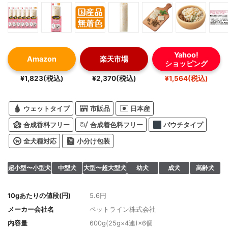
Yahoo!
Amazon
楽天市場
ショッピング
¥1,823(税込)
¥2,370(税込)
¥1,564(税込)
ウェットタイプ
市販品
日本産
合成香料フリー
合成着色料フリー
パウチタイプ
全犬種対応
小分け包装
超小型〜小型犬
中型犬
大型〜超大型犬
幼犬
成犬
高齢犬
10gあたりの値段(円)
5.6円
メーカー会社名
ペットライン株式会社
内容量
600g(25g×4連)×6個