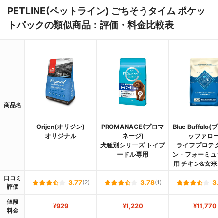
PETLINE(ペットライン) ごちそうタイム ポケッ
トパックの類似商品：評価・料金比較表
商品名
Orijen(オリジン)
PROMANAGE(プロマ
Blue Buffalo
オリジナル
ネージ)
ッファロー
犬種別シリーズ トイプ
ライフプロテ
ードル専用
ン・フォーミュ
用 チキン&玄
口コミ
3.77
(2)
3.78
(1)
3
評価
値段
¥929
¥1,220
¥11,770
料金