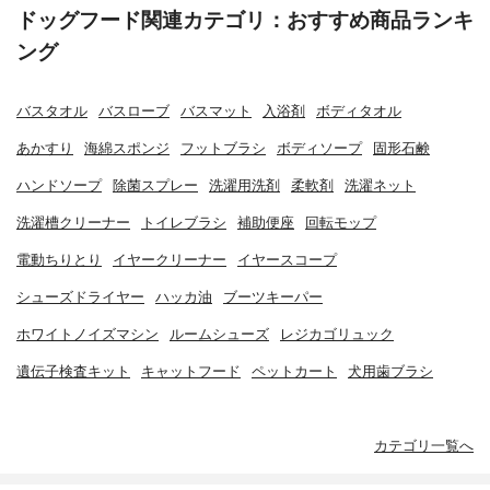
ドッグフード関連カテゴリ：おすすめ商品ランキ
ング
バスタオル
バスローブ
バスマット
入浴剤
ボディタオル
あかすり
海綿スポンジ
フットブラシ
ボディソープ
固形石鹸
ハンドソープ
除菌スプレー
洗濯用洗剤
柔軟剤
洗濯ネット
洗濯槽クリーナー
トイレブラシ
補助便座
回転モップ
電動ちりとり
イヤークリーナー
イヤースコープ
シューズドライヤー
ハッカ油
ブーツキーパー
ホワイトノイズマシン
ルームシューズ
レジカゴリュック
遺伝子検査キット
キャットフード
ペットカート
犬用歯ブラシ
カテゴリ一覧へ