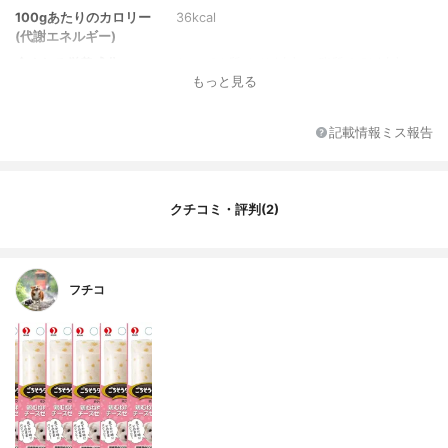
100gあたりのカロリー
36kcal
(代謝エネルギー)
含まれる栄養成分
たんぱく質 4.4%以上 、脂質 0.5%以上 、
もっと見る
粗繊維 0.5%以下 、粗灰分 1.5%以下 、水分
96.0%以下
内容量のバリエーション
鶏むね肉のチーズゼリー、鶏ペーストのテ
記載情報ミス報告
リーヌ風 野菜・サーモン入り、鶏むね肉と
野菜のゼリー寄せ ビーフ仕立て
原材料名
鶏むね肉、チーズ、増粘安定剤（カラギー
クチコミ・評判(2)
ナン）
原産国
日本
フチコ