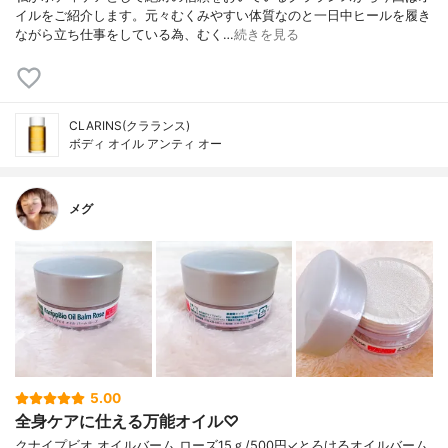
イルをご紹介します。元々むくみやすい体質なのと一日中ヒールを履き
ながら立ち仕事をしている為、むく…
続きを見る
CLARINS(クラランス)
ボディ オイル アンティ オー
メグ
5.00
全身ケアに仕える万能オイル♡
クナイプビオ オイルバーム ローズ15ｇ/500円✓とろけるオイルバーム