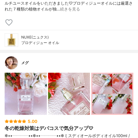
ルチユースオイルをいただきました♡プロディジューオイルには厳選さ
れた７種類の植物オイルが独…
続きを見る
NUXE(ニュクス)
プロディジュー オイル
メグ
5.00
冬の乾燥対策はデパコスで気分アップ♡
✼••┈┈┈┈••✼••┈┈┈┈••✼ミスディオールボディオイル100ml /