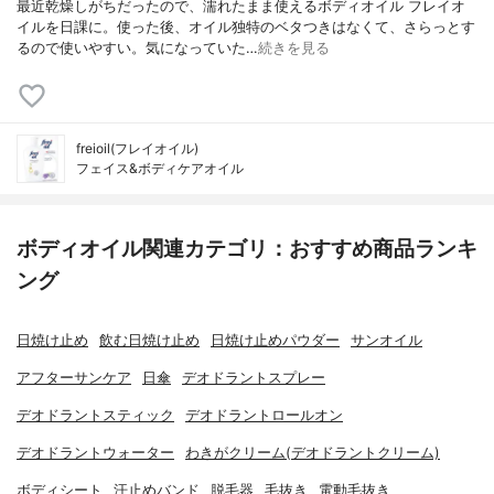
最近乾燥しがちだったので、濡れたまま使えるボディオイル フレイオ
イルを日課に。使った後、オイル独特のベタつきはなくて、さらっとす
るので使いやすい。気になっていた…
続きを見る
freioil(フレイオイル)
フェイス&ボディケアオイル
ボディオイル関連カテゴリ：おすすめ商品ランキ
ング
日焼け止め
飲む日焼け止め
日焼け止めパウダー
サンオイル
アフターサンケア
日傘
デオドラントスプレー
デオドラントスティック
デオドラントロールオン
デオドラントウォーター
わきがクリーム(デオドラントクリーム)
ボディシート
汗止めバンド
脱毛器
毛抜き
電動毛抜き