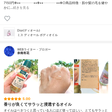
7150円✼••┈┈┈┈••✼••┈┈┈┈••✼○商品特徴・肌や髪の毛を健や
かに…
続きを見る
Dior(ディオール)
ミス ディオール ボディオイル
WEBライター・ブロガー
奈南有花
5.00
香りが良くてサラッと浸透するオイル
オイルはベタつくと思っている人にほど使ってほしい、とてもサラッと