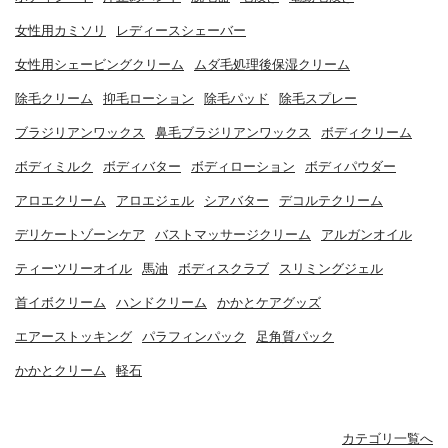
女性用カミソリ
レディースシェーバー
女性用シェービングクリーム
ムダ毛処理後保湿クリーム
除毛クリーム
抑毛ローション
除毛パッド
除毛スプレー
ブラジリアンワックス
鼻毛ブラジリアンワックス
ボディクリーム
ボディミルク
ボディバター
ボディローション
ボディパウダー
アロエクリーム
アロエジェル
シアバター
デコルテクリーム
デリケートゾーンケア
バストマッサージクリーム
アルガンオイル
ティーツリーオイル
馬油
ボディスクラブ
スリミングジェル
首イボクリーム
ハンドクリーム
かかとケアグッズ
エアーストッキング
パラフィンパック
足角質パック
かかとクリーム
軽石
カテゴリ一覧へ