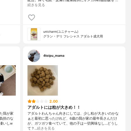
続きを見る
unicharm(ユニチャーム)
グラン・デリ フレシャス アダルト成犬用
4toipu_mama
2.00
アダルトには粒が大きめ！！
た我が家
アダルトわんちゃん向きにしては、少し粒が大きいのかな
負担のな
ぁと最初に思ったけれど、6歳の我が家の最年長さんだけ
凄いしw
が、ガツガツ食べていて、他の子は一切興味なし…どうし
て？…
続きを見る