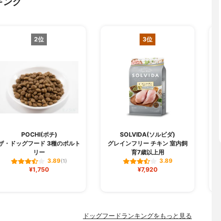
キング
2位
3位
POCHI(ポチ)
SOLVIDA(ソルビダ)
ザ・ドッグフード 3種のポルト
グレインフリー チキン 室内飼
リー
育7歳以上用
3.89
3.89
(1)
¥1,750
¥7,920
ドッグフードランキングをもっと見る