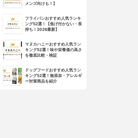
メンズ向けも！】
フライパンおすすめ人気ランキ
ング52選！【焦げ付かない・長
4位
5位
持ち！2026最新】
マヌカハニーおすすめ人気ラン
キング52選！味や栄養価の高さ
を徹底比較・検証
ドッグフードおすすめ人気ラン
キング52選！無添加・アレルギ
ー対策商品を紹介
Sakura pet food(サクラペッ
AATU(アートゥー)
トフード)
チキン
PREMIUM ドライフード グレ
3.89
インフリー
¥3,160
3.89
¥2,178