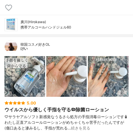
廣川(Hirokawa)
携帯アルコールハンドジェル60
韓国コスメ好きOL
けい
5.00
ウイルスから優しく手指を守る🦠除菌ローション
♡サラヤアルソフト新感覚なうるさら処方の手指消毒ローションです🧴
わたし正直アルコールローションがめちゃくちゃ苦手だったんですが
(傷口あると滲みるし、手指が荒れる…
続きを見る