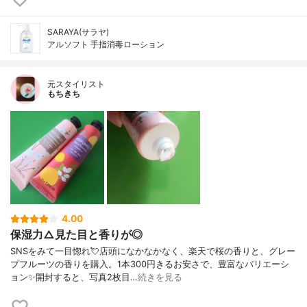
SARAYA(サラヤ)
アルソフト 手指消毒ローション
元スタイリスト
もちきち
4.00
保湿力△見た目と香りが◎
SNSをみて一目惚れ💘店頭になかなかなく、楽天で桜の香りと、グレー
プフルーツの香りを購入。1本300円きるお安さで、豊富なバリエーシ
ョン✨開封すると、写真2枚目…
続きを見る