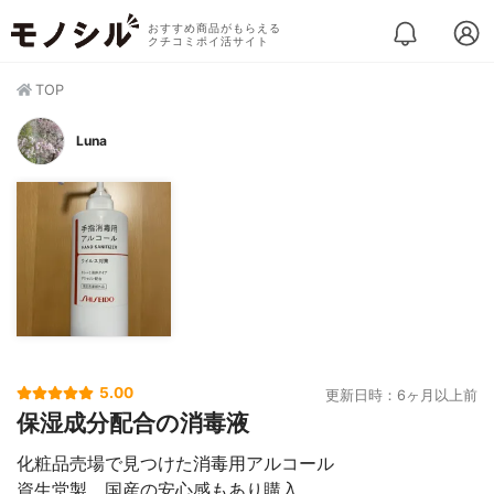
おすすめ商品がもらえる
クチコミポイ活サイト
TOP
Luna
5.00
更新日時：6ヶ月以上前
保湿成分配合の消毒液
化粧品売場で見つけた消毒用アルコール
資生堂製、国産の安心感もあり購入。