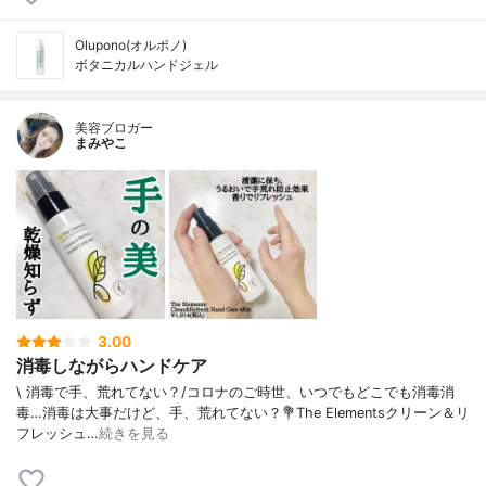
Olupono(オルポノ)
ボタニカルハンドジェル
美容ブロガー
まみやこ
3.00
消毒しながらハンドケア
\ 消毒で手、荒れてない？/⁡⁡コロナのご時世、いつでもどこでも消毒消
毒…消毒は大事だけど、手、荒れてない？⁡⁡💐The Elementsクリーン＆リ
フレッシュ…
続きを見る