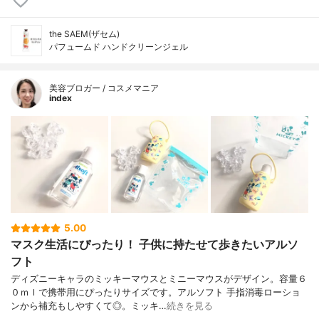
the SAEM(ザセム)
パフュームド ハンドクリーンジェル
美容ブロガー / コスメマニア
index
5.00
マスク生活にぴったり！ 子供に持たせて歩きたいアルソ
フト
ディズニーキャラのミッキーマウスとミニーマウスがデザイン。容量６
０ｍｌで携帯用にぴったりサイズです。アルソフト 手指消毒ローショ
ンから補充もしやすくて◎。ミッキ…
続きを見る