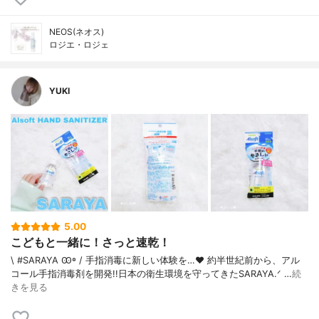
NEOS(ネオス)
ロジエ・ロジェ
YUKI
5.00
こどもと一緒に！さっと速乾！
\ #SARAYA Ꙭ꙳ / 手指消毒に新しい体験を…❤︎ 約半世紀前から、アル
コール手指消毒剤を開発!!日本の衛生環境を守ってきたSARAYA‪.ᐟ …
続
きを見る