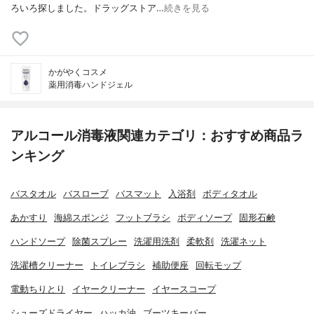
ろいろ探しました。ドラッグストア…
続きを見る
かがやくコスメ
薬用消毒ハンドジェル
アルコール消毒液関連カテゴリ：おすすめ商品ラ
ンキング
バスタオル
バスローブ
バスマット
入浴剤
ボディタオル
あかすり
海綿スポンジ
フットブラシ
ボディソープ
固形石鹸
ハンドソープ
除菌スプレー
洗濯用洗剤
柔軟剤
洗濯ネット
洗濯槽クリーナー
トイレブラシ
補助便座
回転モップ
電動ちりとり
イヤークリーナー
イヤースコープ
シューズドライヤー
ハッカ油
ブーツキーパー