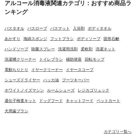
アルコール消毒液関連カテゴリ：おすすめ商品ラ
ンキング
バスタオル
バスローブ
バスマット
入浴剤
ボディタオル
あかすり
海綿スポンジ
フットブラシ
ボディソープ
固形石鹸
ハンドソープ
除菌スプレー
洗濯用洗剤
柔軟剤
洗濯ネット
洗濯槽クリーナー
トイレブラシ
補助便座
回転モップ
電動ちりとり
イヤークリーナー
イヤースコープ
シューズドライヤー
ハッカ油
ブーツキーパー
ホワイトノイズマシン
ルームシューズ
レジカゴリュック
遺伝子検査キット
ドッグフード
キャットフード
ペットカート
犬用歯ブラシ
カテゴリ一覧へ