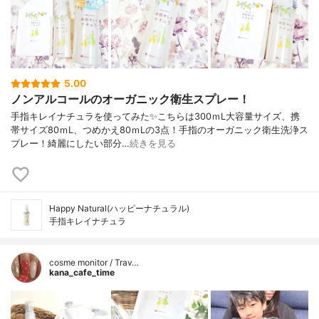
5.00
ノンアルコールのオーガニック衛生スプレー！
手指キレイナチュラを使ってみた✨こちらは300ｍL大容量サイズ、携
帯サイズ80ｍL、つめかえ80ｍLの3点！手指のオーガニック衛生洗浄ス
プレー！綺麗にしたい部分…
続きを見る
Happy Natural(ハッピーナチュラル)
手指キレイナチュラ
cosme monitor / Trav…
kana_cafe_time