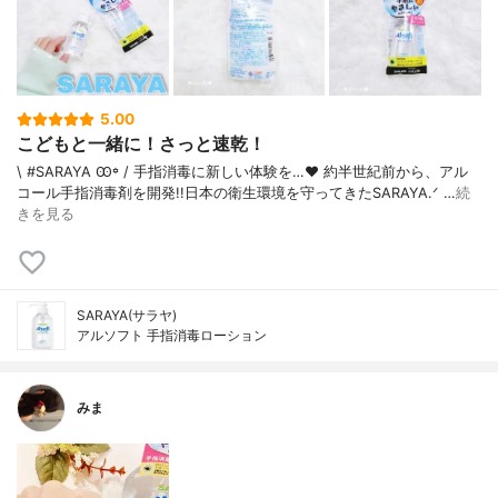
5.00
こどもと一緒に！さっと速乾！
\ #SARAYA Ꙭ꙳ / 手指消毒に新しい体験を…❤︎ 約半世紀前から、アル
コール手指消毒剤を開発!!日本の衛生環境を守ってきたSARAYA‪.ᐟ …
続
きを見る
SARAYA(サラヤ)
アルソフト 手指消毒ローション
みま