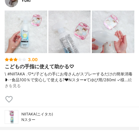
YUKI
3.00
こどもの手指に使えて助かる♡
\ #NIITAKA .♡*./ 子どもの手にお母さんがスプレーするだけの簡単消毒
❥·･食品100％で安心して使える?❤️Nスター※てゆび用/280ml ✓様…
続
きを見る
NIITAKA(ニイタカ)
Nスター