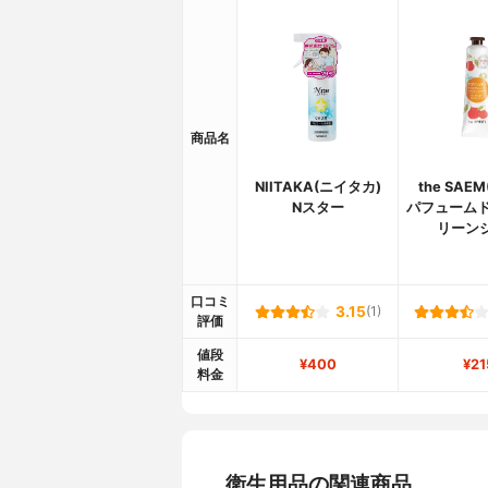
商品名
NIITAKA(ニイタカ)
the SAE
Nスター
パフュームド
リーン
口コミ
3.15
(1)
評価
値段
¥400
¥21
料金
衛生用品の関連商品