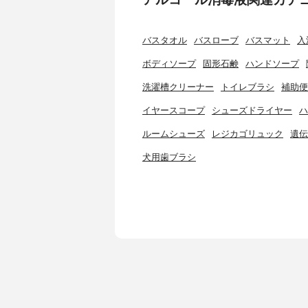
バスタオル
バスローブ
バスマット
入
ボディソープ
固形石鹸
ハンドソープ
洗濯槽クリーナー
トイレブラシ
補助便
イヤースコープ
シューズドライヤー
ハ
ルームシューズ
レジカゴリュック
遺伝
犬用歯ブラシ