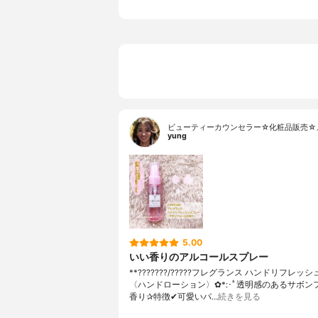
ビューティーカウンセラー☆化粧品販売☆
yung
5.00
いい香りのアルコールスプレー
**???????/?????フレグランス ハンドリフレッ
〈ハンドローション〉✿*:･ﾟ透明感のあるサボン
香り⁡⁡⁡⁡✰︎特徴⁡✔可愛いパ…
続きを見る