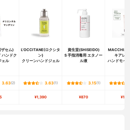
M(ザセム)
L'OCCITANE(ロクシタ
資生堂(SHISEIDO)
MACCHIA 
 ハンドク
ン)
S 手指消毒用 エタノー
キアレイ
ジェル
クリーンハンドジェル
ル液
ハンドモイ
3.63
(2)
3.63
(1)
3.15
(1)
5
¥1,390
¥870
¥1,2