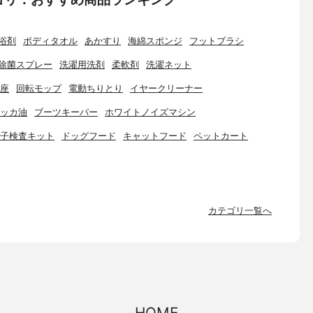
浴剤
ボディタオル
あかすり
海綿スポンジ
フットブラシ
除菌スプレー
洗濯用洗剤
柔軟剤
洗濯ネット
座
回転モップ
電動ちりとり
イヤークリーナー
ッカ油
ブーツキーパー
ホワイトノイズマシン
子検査キット
ドッグフード
キャットフード
ペットカート
カテゴリ一覧へ
HOME