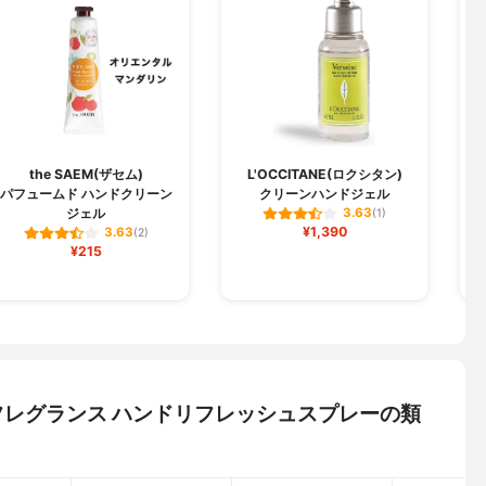
the SAEM(ザセム)
L'OCCITANE(ロクシタン)
パフュームド ハンドクリーン
クリーンハンドジェル
ジ
ジェル
3.63
(1)
¥1,390
3.63
(2)
¥215
) フレグランス ハンドリフレッシュスプレーの類