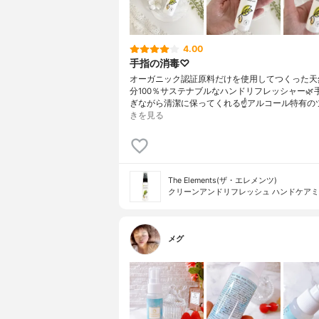
4.00
手指の消毒♡
オーガニック認証原料だけを使用してつくった天
分100％サステナブルなハンドリフレッシャー🌿
ぎながら清潔に保ってくれる☝️アルコール特有の
きを見る
The Elements(ザ・エレメンツ)
クリーンアンドリフレッシュ ハンドケア
メグ