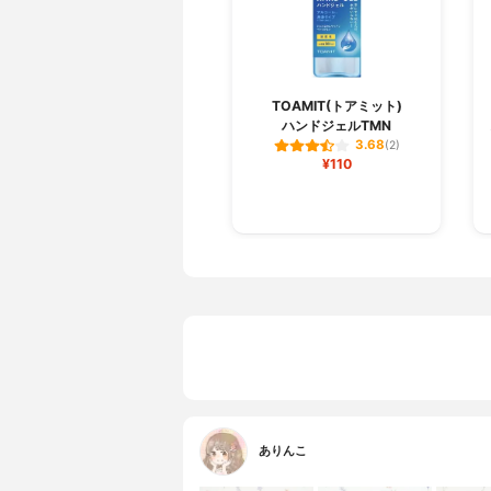
TOAMIT(トアミット)
ハンドジェルTMN
3.68
(2)
¥110
ありんこ