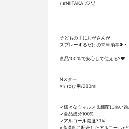
\ #NIITAKA .♡*./
子どもの手にお母さんが
スプレーするだけの簡単消毒❥·･
食品100％で安心して使える?❤️
Nスター
※てゆび用/280ml
✓様々なウィルス＆細菌に高い効
✓食品成分100%
✓アルコール濃度79%
※高濃度に配合したアルコールが