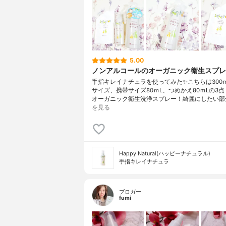
5.00
ノンアルコールのオーガニック衛生スプレ
手指キレイナチュラを使ってみた✨こちらは300
サイズ、携帯サイズ80ｍL、つめかえ80ｍLの3
オーガニック衛生洗浄スプレー！綺麗にしたい部
を見る
Happy Natural(ハッピーナチュラル)
手指キレイナチュラ
ブロガー
fumi