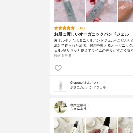
5.00
お肌に優しいオーガニックバンドジェル！
🌺オルポノ☆ボタニカルハンドジェル⭐️こだわり
成分で作られた清潔、保湿を叶えるオーガニック
ェル♪🌸サラッと使えてライムの香りがすごく爽
続きを見る
Olupono(オルポノ)
ボタニカルハンドジェル
専業主婦🍒´-
ちゃんあり