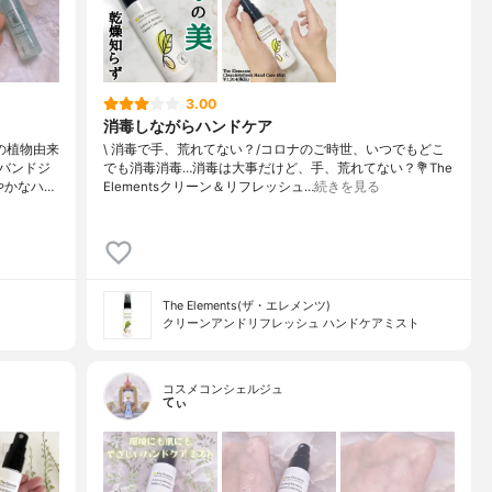
3.00
消毒しながらハンドケア
の植物由来
\ 消毒で手、荒れてない？/⁡⁡コロナのご時世、いつでもどこ
バンドジ
でも消毒消毒…消毒は大事だけど、手、荒れてない？⁡⁡💐The
やかなハ…
Elementsクリーン＆リフレッシュ…
続きを見る
The Elements(ザ・エレメンツ)
クリーンアンドリフレッシュ ハンドケアミスト
コスメコンシェルジュ
てぃ