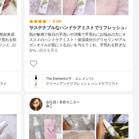
4.00
サステナブルなハンドケアミストでリフレッシュ♪
然由来成
肌が敏感で毎日の手洗いや消毒で手荒れにお悩みの方にオ
手荒れを防
ススメのハンドケアミスト！保湿成分のグリセリンやアル
ツンと…
続
ガンオイルが肌にうるおいを与えてくれ、手荒れを防ぎな
がら…
続きを見る
The Elements(ザ・エレメンツ)
ミスト
クリーンアンドリフレッシュ ハンドケアミスト
会社員 / 美容モニター
みこ