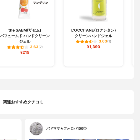
the SAEM(ザセム)
L'OCCITANE(ロクシタン)
パフュームド ハンドクリーン
クリーンハンドジェル
ジ
ジェル
3.63
(1)
¥1,390
3.63
(2)
¥215
関連おすすめクチコミ
バドママ★フォロバ100◎