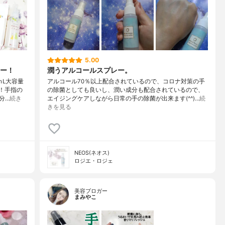
5.00
ー！
潤うアルコールスプレー。
ｍL大容量
アルコール70％以上配合されているので、コロナ対策の手
点！手指の
の除菌としても良いし、潤い成分も配合されているので、
分…
続き
エイジングケアしながら日常の手の除菌が出来ます(^^)…
続
きを見る
NEOS(ネオス)
ロジエ・ロジェ
美容ブロガー
まみやこ