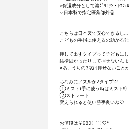
※保湿成分として濃ｸﾞﾘｾﾘﾝ・ﾄｺﾌｪﾛ
✓日本製で指定医薬部外品
こちらは日本製で安心できるし…
こどもの手指に使えるの助かる?
押して出すタイプって子どもにし
結構固かったりして押せないんよね
※あ、うちの3歳は押せないことが
ちなみにノズルが2タイプ♡
①ミスト(手に使う時はミスト!!)
②ストレート
変えられると使い勝手良いね♡
お値段は￥980( ˙˘˙ )♡*