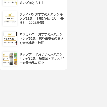
メンズ向けも！】
4位
5位
フライパンおすすめ人気ランキ
ング52選！【焦げ付かない・長
持ち！2026最新】
マヌカハニーおすすめ人気ラン
キング52選！味や栄養価の高さ
を徹底比較・検証
ドッグフードおすすめ人気ラン
キング52選！無添加・アレルギ
Clé de Peau Beauté(クレ・
club(クラブ)
ー対策商品を紹介
ド・ポー ボーテ)
ハンドクリアスプレー
ェルネトワイアンプールレマ
3.63
(1)
ン
¥495
3.63
(1)
¥1,436