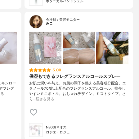
ボタニカルハンドジェル
会社員 / 美容モニター
みこ
5.00
保湿もできるフレグランスアルコールスプレー
ェスキンロー
お肌に潤いを与え、お肌の調子を整える美容成分配合、エ
徴*フレグ
タノール70%以上配合のフレグランスアルコール。携帯し
見る
やすいミニボトル。おしゃれデザイン。ミストタイプ。さ
ら…
続きを見る
NEOS(ネオス)
ロジエ・ロジェ