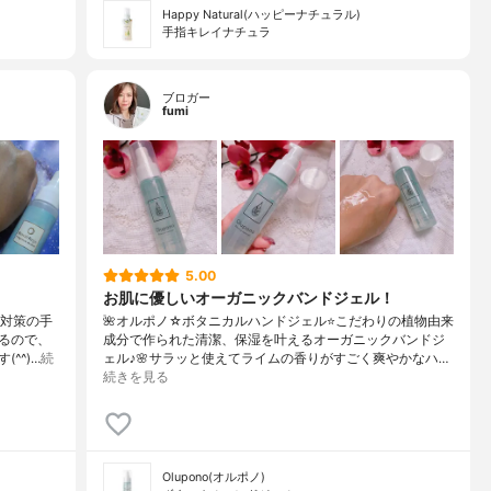
Happy Natural(ハッピーナチュラル)
手指キレイナチュラ
ブロガー
fumi
5.00
お肌に優しいオーガニックバンドジェル！
ナ対策の手
🌺オルポノ☆ボタニカルハンドジェル⭐️こだわりの植物由来
るので、
成分で作られた清潔、保湿を叶えるオーガニックバンドジ
^^)…
続
ェル♪🌸サラッと使えてライムの香りがすごく爽やかなハ…
続きを見る
Olupono(オルポノ)