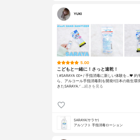
YUKI
5.00
こどもと一緒に！さっと速乾！
\ #SARAYA Ꙭ꙳ / 手指消毒に新しい体験を…❤︎ 
ら、アルコール手指消毒剤を開発!!日本の衛生環
きたSARAYA‪.ᐟ …
続きを見る
SARAYA(サラヤ)
アルソフト 手指消毒ローション