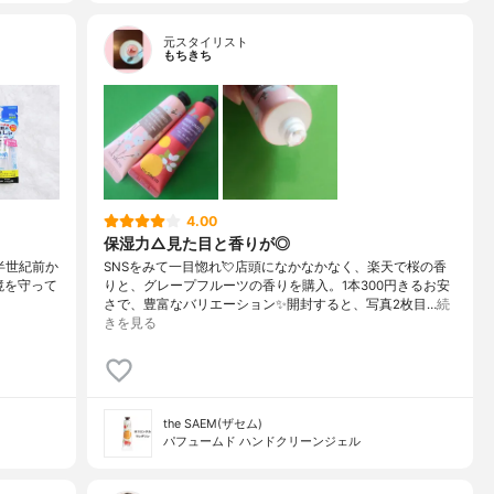
元スタイリスト
もちきち
4.00
保湿力△見た目と香りが◎
約半世紀前か
SNSをみて一目惚れ💘店頭になかなかなく、楽天で桜の香
境を守って
りと、グレープフルーツの香りを購入。1本300円きるお安
さで、豊富なバリエーション✨開封すると、写真2枚目…
続
きを見る
the SAEM(ザセム)
パフュームド ハンドクリーンジェル