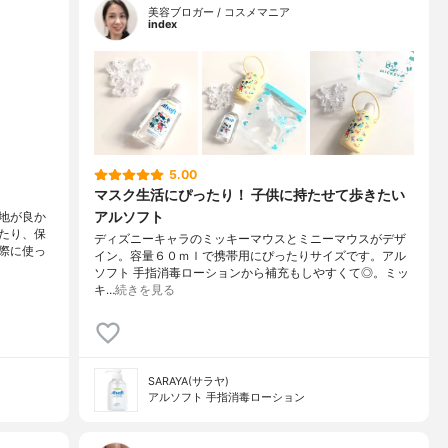
美容ブロガー / コスメマニア
index
5.00
マスク生活にぴったり！ 子供に持たせて歩きたい
アルソフト
地が良か
たり、保
ディズニーキャラのミッキーマウスとミニーマウスがデザ
際に使っ
イン。容量６０ｍｌで携帯用にぴったりサイズです。アル
ソフト 手指消毒ローションから補充もしやすくて◎。ミッ
キ…
続きを見る
SARAYA(サラヤ)
アルソフト 手指消毒ローション