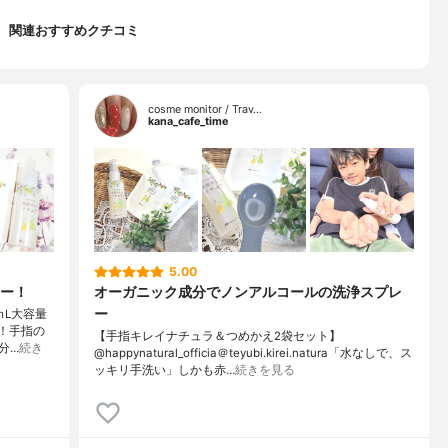
関連おすすめクチコミ
cosme monitor / Trav…
kana_cafe_time
5.00
ー！
オーガニック成分でノンアルコールの洗浄スプレ
ー
ｍL大容量
点！手指の
【手指キレイナチュラ＆つめかえ2袋セット】
分…
続き
@happynatural_officia＠teyubi.kirei.natura「水なしで、ス
ッキリ手洗い」しかも赤…
続きを見る