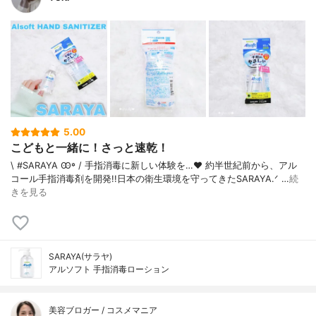
5.00
こどもと一緒に！さっと速乾！
\ #SARAYA Ꙭ꙳ / 手指消毒に新しい体験を…❤︎ 約半世紀前から、アル
コール手指消毒剤を開発!!日本の衛生環境を守ってきたSARAYA‪.ᐟ …
続
きを見る
SARAYA(サラヤ)
アルソフト 手指消毒ローション
美容ブロガー / コスメマニア