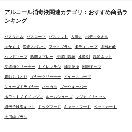
アルコール消毒液関連カテゴリ：おすすめ商品ラ
ンキング
バスタオル
バスローブ
バスマット
入浴剤
ボディタオル
あかすり
海綿スポンジ
フットブラシ
ボディソープ
固形石鹸
ハンドソープ
除菌スプレー
洗濯用洗剤
柔軟剤
洗濯ネット
洗濯槽クリーナー
トイレブラシ
補助便座
回転モップ
電動ちりとり
イヤークリーナー
イヤースコープ
シューズドライヤー
ハッカ油
ブーツキーパー
ホワイトノイズマシン
ルームシューズ
レジカゴリュック
遺伝子検査キット
ドッグフード
キャットフード
ペットカート
犬用歯ブラシ