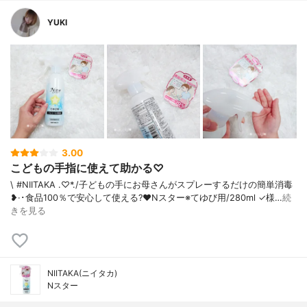
YUKI
3.00
こどもの手指に使えて助かる♡
\ #NIITAKA .♡*./ 子どもの手にお母さんがスプレーするだけの簡単消毒
❥·･食品100％で安心して使える?❤️Nスター※てゆび用/280ml ✓様…
続
きを見る
NIITAKA(ニイタカ)
Nスター