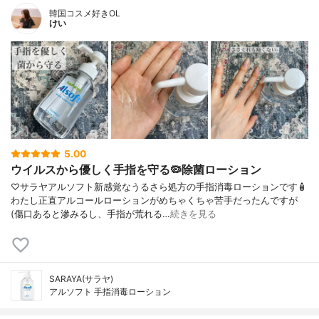
韓国コスメ好きOL
けい
5.00
ウイルスから優しく手指を守る🦠除菌ローション
♡サラヤアルソフト新感覚なうるさら処方の手指消毒ローションです🧴
わたし正直アルコールローションがめちゃくちゃ苦手だったんですが
(傷口あると滲みるし、手指が荒れる…
続きを見る
SARAYA(サラヤ)
アルソフト 手指消毒ローション