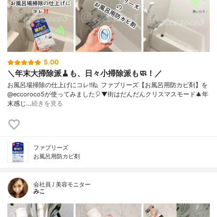
5.00
＼年末大掃除派🧹も、日々小掃除派も🧼！／
お風呂場掃除の仕上げにコレ‼️⁡⁡⁡🙋 ファブリーズ【お風呂用防カビ剤】を
@eccoroco5が使ってみました🎈⁡⁡▼⁡⁡街はだんだんクリスマスモード🎄年
末感じ…
続きを見る
ファブリーズ
お風呂用防カビ剤
会社員 / 美容モニター
みこ