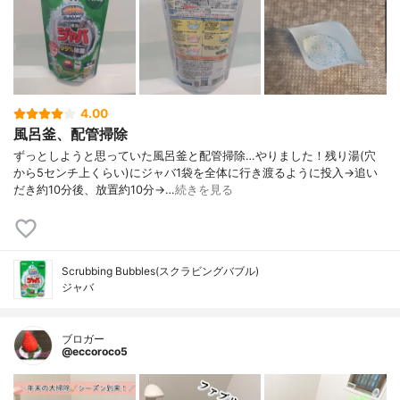
4.00
風呂釜、配管掃除
ずっとしようと思っていた風呂釜と配管掃除…やりました！残り湯(穴
から5センチ上くらい)にジャバ1袋を全体に行き渡るように投入→追い
だき約10分後、放置約10分→…
続きを見る
Scrubbing Bubbles(スクラビングバブル)
ジャバ
ブロガー
@eccoroco5