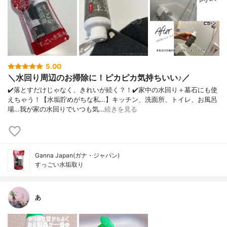
5.00
＼水回り周辺のお掃除に！ピカピカ気持ちいい♪／
✔️落とすだけじゃなく、きれいが続く？！✔️家中の水回り＋墓石にも使
えちゃう！【水垢貯めがちな私…】キッチン、洗面所、トイレ、お風呂
場…我が家の水回りでいつも気…
続きを見る
Ganna Japan(ガナ・ジャパン)
すっごい水垢取り
あ