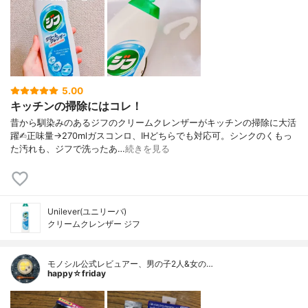
5.00
キッチンの掃除にはコレ！
昔から馴染みのあるジフのクリームクレンザーがキッチンの掃除に大活
躍✍︎正味量→270mlガスコンロ、IHどちらでも対応可。シンクのくもっ
た汚れも、ジフで洗ったあ…
続きを見る
Unilever(ユニリーバ)
クリームクレンザー ジフ
モノシル公式レビュアー、男の子2人&女の…
happy☆friday