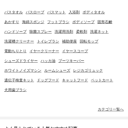
バスタオル
バスローブ
バスマット
入浴剤
ボディタオル
あかすり
海綿スポンジ
フットブラシ
ボディソープ
固形石鹸
ハンドソープ
除菌スプレー
洗濯用洗剤
柔軟剤
洗濯ネット
洗濯槽クリーナー
トイレブラシ
補助便座
回転モップ
電動ちりとり
イヤークリーナー
イヤースコープ
シューズドライヤー
ハッカ油
ブーツキーパー
ホワイトノイズマシン
ルームシューズ
レジカゴリュック
遺伝子検査キット
ドッグフード
キャットフード
ペットカート
犬用歯ブラシ
カテゴリ一覧へ