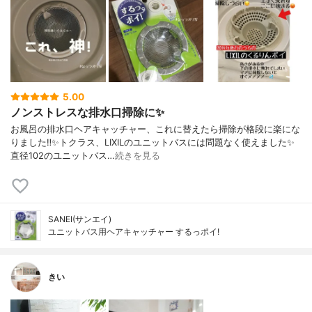
5.00
ノンストレスな排水口掃除に✨
お風呂の排水口ヘアキャッチャー、これに替えたら掃除が格段に楽にな
りました‼️✨トクラス、LIXILのユニットバスには問題なく使えました✨
直径102のユニットバス…
続きを見る
SANEI(サンエイ)
ユニットバス用ヘアキャッチャー するっポイ!
きい