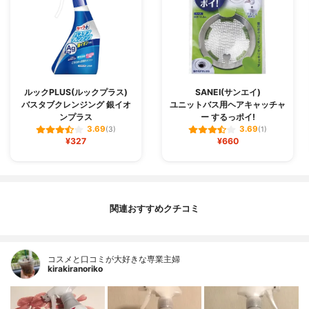
ルックPLUS(ルックプラス)
SANEI(サンエイ)
バスタブクレンジング 銀イオ
ユニットバス用ヘアキャッチャ
ンプラス
ー するっポイ!
3.69
3.69
(3)
(1)
¥327
¥660
関連おすすめクチコミ
コスメと口コミが大好きな専業主婦
kirakiranoriko