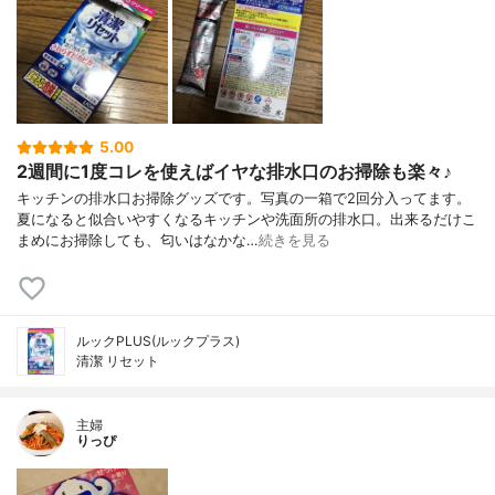
5.00
2週間に1度コレを使えばイヤな排水口のお掃除も楽々♪
キッチンの排水口お掃除グッズです。写真の一箱で2回分入ってます。
夏になると似合いやすくなるキッチンや洗面所の排水口。出来るだけこ
まめにお掃除しても、匂いはなかな…
続きを見る
ルックPLUS(ルックプラス)
清潔 リセット
主婦
りっぴ