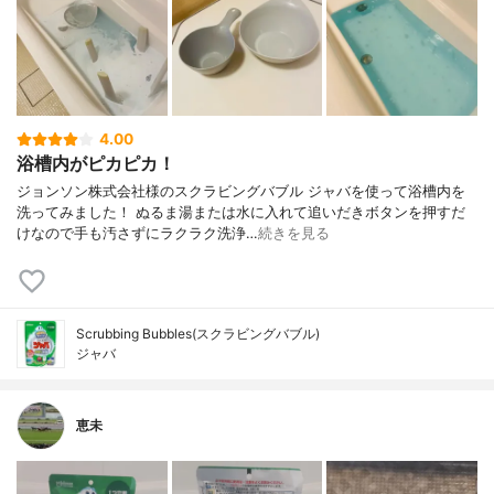
4.00
浴槽内がピカピカ！
ジョンソン株式会社様のスクラビングバブル ジャバを使って浴槽内を
洗ってみました！ ぬるま湯または水に入れて追いだきボタンを押すだ
けなので手も汚さずにラクラク洗浄…
続きを見る
Scrubbing Bubbles(スクラビングバブル)
ジャバ
恵未