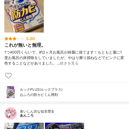
3.00
これが無いと無理。
1つ400円くらいで、約2ヶ月お風呂が綺麗に保てます！もともと週に1
度お風呂の床掃除をしていましたが、やはり擦り損ねなどでピンクに変
色することなどがありました。…
続きを見る
ルックPLUS(ルックプラス)
おふろの防カビくん煙剤
食いしん坊な似非歴女
あんころ