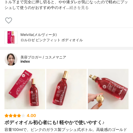
トル下まで完全に押し切ると、やや液ダレが気になったので軽めにプッ
シュして使うのがおすすめ中のオイ…
続きを見る
Melvita(メルヴィータ)
ロルロゼ ピンクフィット ボディオイル
美容ブロガー / コスメマニア
index
4.00
ボディオイル初心者にも! 軽やかで使いやすく♪
容量100mlで、ピンクのガラス製プッシュ式ボトル。高級感のゴールド