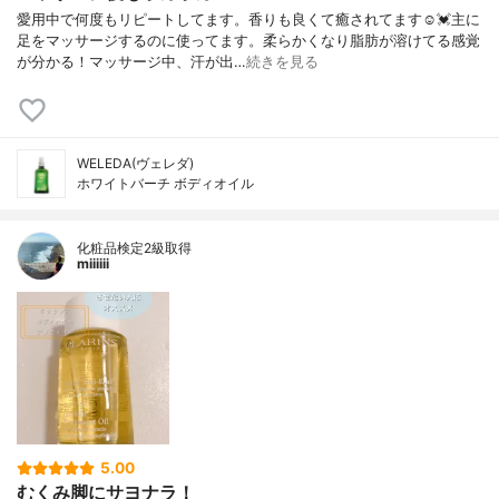
愛用中で何度もリピートしてます。香りも良くて癒されてます☺️💓主に
足をマッサージするのに使ってます。柔らかくなり脂肪が溶けてる感覚
が分かる！マッサージ中、汗が出…
続きを見る
WELEDA(ヴェレダ)
ホワイトバーチ ボディオイル
化粧品検定2級取得
miiiiii
5.00
むくみ脚にサヨナラ！