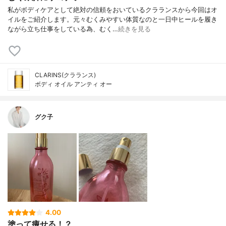
私がボディケアとして絶対の信頼をおいているクラランスから今回はオ
イルをご紹介します。元々むくみやすい体質なのと一日中ヒールを履き
ながら立ち仕事をしている為、むく…
続きを見る
CLARINS(クラランス)
ボディ オイル アンティ オー
グク子
4.00
塗って痩せる！？