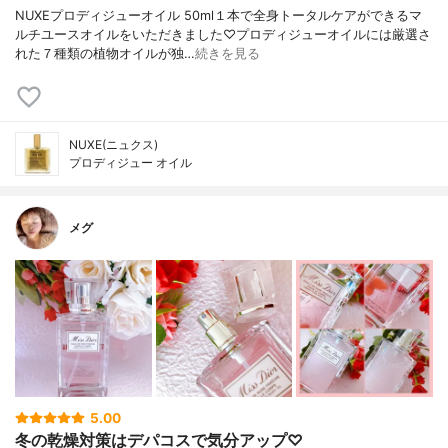
NUXEプロディジューオイル 50ml１本で全身トータルケアができるマ
ルチユースオイルをいただきました♡プロディジューオイルには厳選さ
れた７種類の植物オイルが独…
続きを見る
NUXE(ニュクス)
プロディジュー オイル
メグ
5.00
冬の乾燥対策はデパコスで気分アップ♡