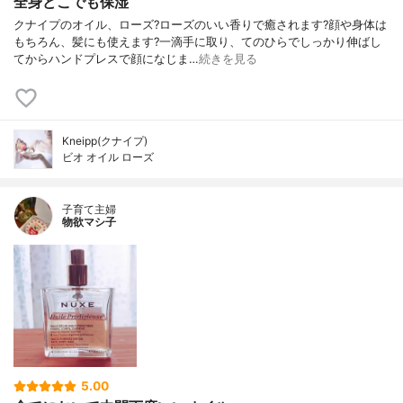
全身どこでも保湿
クナイプのオイル、ローズ?ローズのいい香りで癒されます?顔や身体は
もちろん、髪にも使えます?一滴手に取り、てのひらでしっかり伸ばし
てからハンドプレスで顔になじま…
続きを見る
Kneipp(クナイプ)
ビオ オイル ローズ
子育て主婦
物欲マシ子
5.00