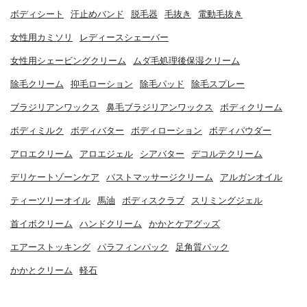
ボディシート
汗止めバンド
脱毛器
毛抜き
電動毛抜き
女性用カミソリ
レディースシェーバー
女性用シェービングクリーム
ムダ毛処理後保湿クリーム
除毛クリーム
抑毛ローション
除毛パッド
除毛スプレー
ブラジリアンワックス
鼻毛ブラジリアンワックス
ボディクリーム
ボディミルク
ボディバター
ボディローション
ボディパウダー
アロエクリーム
アロエジェル
シアバター
デコルテクリーム
デリケートゾーンケア
バストマッサージクリーム
アルガンオイル
ティーツリーオイル
馬油
ボディスクラブ
スリミングジェル
首イボクリーム
ハンドクリーム
かかとケアグッズ
エアーストッキング
パラフィンパック
足角質パック
かかとクリーム
軽石