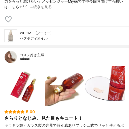
力をもっと届けたい」メッセンジャーMiyuuです🫶今回お届けする想い
はこちら✨*･゜…
続きを見る
WHOMEE(フーミー)
ハグボディオイル
コスメ好き主婦
minori
5.00
さらりとなじみ、見た目もキュート！
キラキラ輝くガラス製の容器で特別感ありプッシュ式でサッと使えるボ