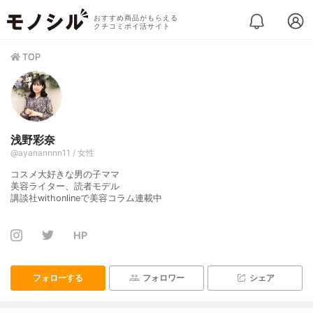
おすすめ商品がもらえる
クチコミポイ活サイト
TOP
浅野彩奈
@ayanannnn11 / 女性
コスメ大好きな男の子ママ
美容ライター、読者モデル
講談社withonlineで美容コラム連載中
HP
フォローする
フォロワー
シェア