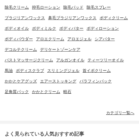
除毛クリーム
抑毛ローション
除毛パッド
除毛スプレー
ブラジリアンワックス
鼻毛ブラジリアンワックス
ボディクリーム
ボディオイル
ボディミルク
ボディバター
ボディローション
ボディパウダー
アロエクリーム
アロエジェル
シアバター
デコルテクリーム
デリケートゾーンケア
バストマッサージクリーム
アルガンオイル
ティーツリーオイル
馬油
ボディスクラブ
スリミングジェル
首イボクリーム
かかとケアグッズ
エアーストッキング
パラフィンパック
足角質パック
かかとクリーム
軽石
カテゴリ一覧へ
よく見られている人気おすすめ記事