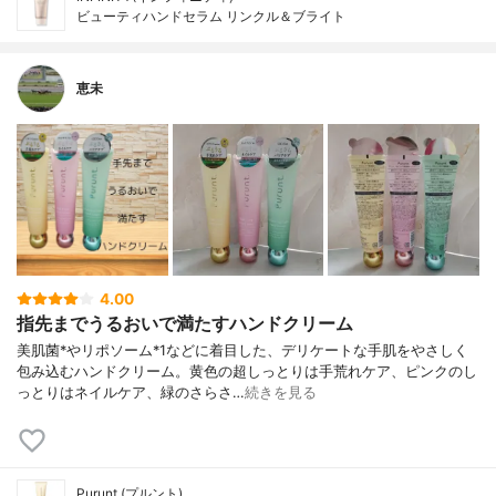
ビューティハンドセラム リンクル＆ブライト
恵未
4.00
指先までうるおいで満たすハンドクリーム
美肌菌*やリポソーム*1などに着目した、デリケートな手肌をやさしく
包み込むハンドクリーム。黄色の超しっとりは手荒れケア、ピンクのし
っとりはネイルケア、緑のさらさ…
続きを見る
Purunt.(プルント)