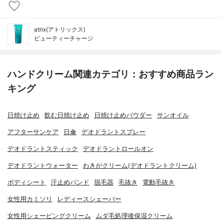
atrix(アトリックス)
ビューティーチャージ
ハンドクリーム関連カテゴリ：おすすめ商品ラン
キング
日焼け止め
飲む日焼け止め
日焼け止めパウダー
サンオイル
アフターサンケア
日傘
デオドラントスプレー
デオドラントスティック
デオドラントロールオン
デオドラントウォーター
わきがクリーム(デオドラントクリーム)
ボディシート
汗止めバンド
脱毛器
毛抜き
電動毛抜き
女性用カミソリ
レディースシェーバー
女性用シェービングクリーム
ムダ毛処理後保湿クリーム