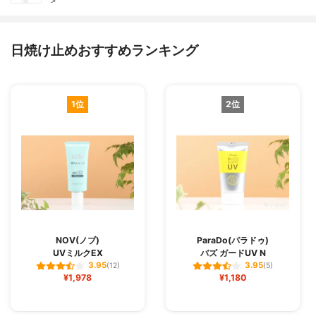
＞
日焼け止めおすすめランキング
1位
2位
NOV(ノブ)
ParaDo(パラドゥ)
UVミルクEX
バズ ガードUV N
3.95
3.95
(12)
(5)
¥1,978
¥1,180