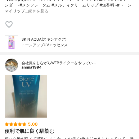
ンダー ▫️#メンソレータム #メルティクリームリップ #無香料 ▫️#トーン
マイリップ…
続きを見る
SKIN AQUA(スキンアクア)
トーンアップUVエッセンス
会社員をしながらWEBライターをやってい…
annna1994
5.00
便利で肌に良く馴染む
使い心地が良くて感動しました。中は乳白色のジェルになっていて、塗