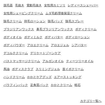
脱毛器
毛抜き
電動毛抜き
女性用カミソリ
レディースシェーバー
女性用シェービングクリーム
ムダ毛処理後保湿クリーム
除毛クリーム
抑毛ローション
除毛パッド
除毛スプレー
ブラジリアンワックス
鼻毛ブラジリアンワックス
ボディクリーム
ボディオイル
ボディミルク
ボディバター
ボディローション
ボディパウダー
アロエクリーム
アロエジェル
シアバター
デコルテクリーム
デリケートゾーンケア
バストマッサージクリーム
アルガンオイル
ティーツリーオイル
馬油
ボディスクラブ
スリミングジェル
首イボクリーム
ハンドクリーム
かかとケアグッズ
エアーストッキング
パラフィンパック
足角質パック
かかとクリーム
軽石
カテゴリ一覧へ