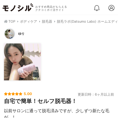
おすすめ商品がもらえる
クチコミポイ活サイト
TOP
ボディケア
脱毛器
脱毛ラボ(Datsumo Labo) ホームエ
ゆり
5.00
更新日時：6ヶ月以上前
自宅で簡単！セルフ脱毛器！
以前サロンに通って脱毛済みですが、少しずつ新たな毛
が…！