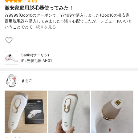
4.00
激安家庭用脱毛器使ってみた！
?¥9999(Qoo10のクーポンで、¥7499で購入しました)Qoo10の激安家
庭用脱毛器を購入してみました✨諸々心配でしたが、レビューもいいと
いうことでとて…
続きを見る
Sarlisi(サーリシ)
IPL光脱毛器 AI-01
まちこ