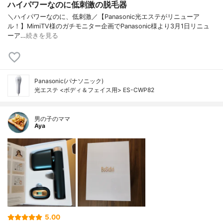
ハイパワーなのに低刺激の脱毛器
＼ハイパワーなのに、低刺激／⁡【Panasonic光エステがリニューア
ル！】⁡⁡⁡MimiTV様のガチモニター企画でPanasonic⁡様より3月1日リニュ
ーア…
続きを見る
Panasonic(パナソニック)
光エステ <ボディ＆フェイス用> ES-CWP82
男の子のママ
Aya
5.00