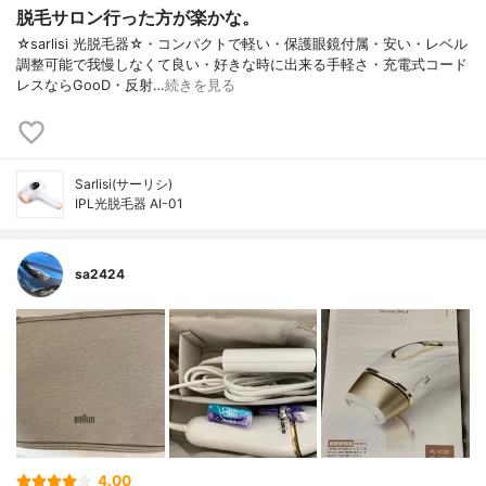
脱毛サロン行った方が楽かな。
☆sarlisi 光脱毛器☆・コンパクトで軽い・保護眼鏡付属・安い・レベル
調整可能で我慢しなくて良い・好きな時に出来る手軽さ・充電式コード
レスならGooD・反射…
続きを見る
Sarlisi(サーリシ)
IPL光脱毛器 AI-01
sa2424
4.00