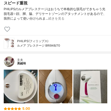
スピード重視
PHILIPSのルメアプレステージはおうちで本格的な脱毛ができちゃう光
脱毛器✨顔、脚、脇、デリケートゾーンのアタッチメントがあるので、
箇所によって使い分けられま…
続きを見る
PHILIPS(フィリップス)
ルメア プレステージ BRI948/70
主夫
美緒玲
5.00