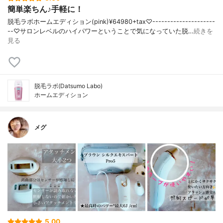
簡単楽ちん♪手軽に！
脱毛ラボホームエディション(pink)¥64980+tax♡---------------------
--♡サロンレベルのハイパワーということで気になっていた脱…
続きを
見る
脱毛ラボ(Datsumo Labo)
ホームエディション
メグ
5.00