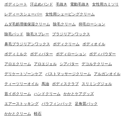
ボディシート
汗止めバンド
毛抜き
電動毛抜き
女性用カミソリ
レディースシェーバー
女性用シェービングクリーム
ムダ毛処理後保湿クリーム
除毛クリーム
抑毛ローション
除毛パッド
除毛スプレー
ブラジリアンワックス
鼻毛ブラジリアンワックス
ボディクリーム
ボディオイル
ボディミルク
ボディバター
ボディローション
ボディパウダー
アロエクリーム
アロエジェル
シアバター
デコルテクリーム
デリケートゾーンケア
バストマッサージクリーム
アルガンオイル
ティーツリーオイル
馬油
ボディスクラブ
スリミングジェル
首イボクリーム
ハンドクリーム
かかとケアグッズ
エアーストッキング
パラフィンパック
足角質パック
かかとクリーム
軽石