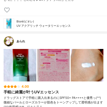
Bioré(ビオレ)
UV アクアリッチ ウォータリーエッセンス
あられ
4.00
手軽に綺麗が叶うUVエッセンス
ドラッグストアで手軽に購入出来るのにSPF50+ PA++++と優秀っ(^^)
微細なパールとローズカラーが肌色をトーンアップして透明感が出ます
(^^)使用感はサ…
続きを見る