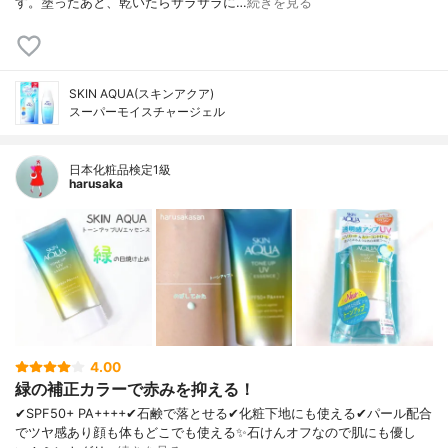
す。塗ったあと、乾いたらサラサラに…
続きを見る
SKIN AQUA(スキンアクア)
スーパーモイスチャージェル
日本化粧品検定1級
harusaka
4.00
緑の補正カラーで赤みを抑える！
✔︎SPF50+ PA++++✔︎石鹸で落とせる✔︎化粧下地にも使える✔︎パール配合
でツヤ感あり顔も体もどこでも使える✨石けんオフなので肌にも優し