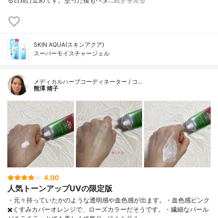
る日焼け止めです。塗った後もベタ…
続きを見る
SKIN AQUA(スキンアクア)
スーパーモイスチャージェル
メディカルハーブコーディネーター / コ…
熊澤 靖子
4.00
人気トーンアップUVの限定版
・元々持っていたかのような透明感や血色感が出ます。・血色感ピンク
✖️くすみカバーオレンジで、ローズカラーだそうです。・繊細なパール