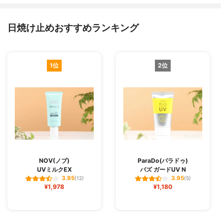
日焼け止めおすすめランキング
1位
2位
NOV(ノブ)
ParaDo(パラドゥ)
UVミルクEX
バズ ガードUV N
3.95
3.95
(12)
(5)
¥1,978
¥1,180