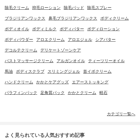
除毛クリーム
抑毛ローション
除毛パッド
除毛スプレー
ブラジリアンワックス
鼻毛ブラジリアンワックス
ボディクリーム
ボディオイル
ボディミルク
ボディバター
ボディローション
ボディパウダー
アロエクリーム
アロエジェル
シアバター
デコルテクリーム
デリケートゾーンケア
バストマッサージクリーム
アルガンオイル
ティーツリーオイル
馬油
ボディスクラブ
スリミングジェル
首イボクリーム
ハンドクリーム
かかとケアグッズ
エアーストッキング
パラフィンパック
足角質パック
かかとクリーム
軽石
カテゴリ一覧へ
よく見られている人気おすすめ記事