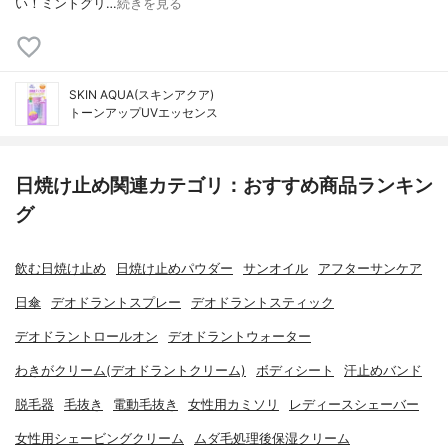
い！ミントグリ…
続きを見る
SKIN AQUA(スキンアクア)
トーンアップUVエッセンス
日焼け止め関連カテゴリ：おすすめ商品ランキン
グ
飲む日焼け止め
日焼け止めパウダー
サンオイル
アフターサンケア
日傘
デオドラントスプレー
デオドラントスティック
デオドラントロールオン
デオドラントウォーター
わきがクリーム(デオドラントクリーム)
ボディシート
汗止めバンド
脱毛器
毛抜き
電動毛抜き
女性用カミソリ
レディースシェーバー
女性用シェービングクリーム
ムダ毛処理後保湿クリーム