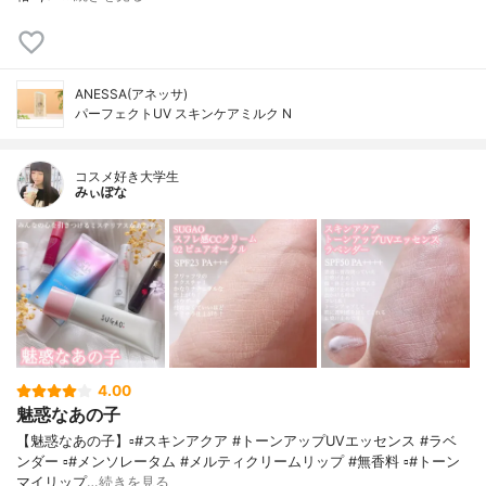
ANESSA(アネッサ)
パーフェクトUV スキンケアミルク N
コスメ好き大学生
みぃぽな
4.00
魅惑なあの子
【魅惑なあの子】▫️#スキンアクア #トーンアップUVエッセンス #ラベ
ンダー ▫️#メンソレータム #メルティクリームリップ #無香料 ▫️#トーン
マイリップ…
続きを見る