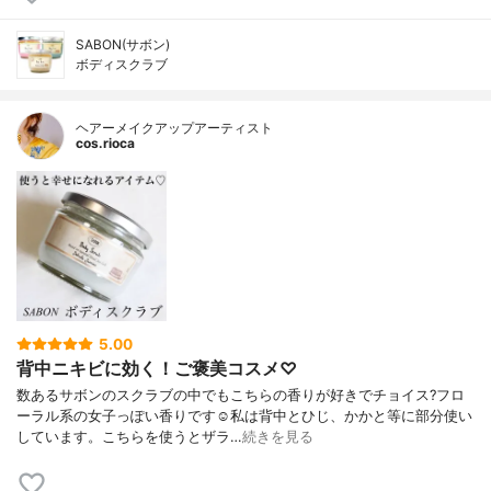
SABON(サボン)
ボディスクラブ
ヘアーメイクアップアーティスト
cos.rioca
5.00
背中ニキビに効く！ご褒美コスメ♡
数あるサボンのスクラブの中でもこちらの香りが好きでチョイス?フロ
ーラル系の女子っぽい香りです☺️私は背中とひじ、かかと等に部分使い
しています。こちらを使うとザラ…
続きを見る