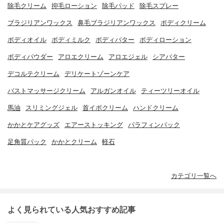
除毛クリーム
抑毛ローション
除毛パッド
除毛スプレー
ブラジリアンワックス
鼻毛ブラジリアンワックス
ボディクリーム
ボディオイル
ボディミルク
ボディバター
ボディローション
ボディパウダー
アロエクリーム
アロエジェル
シアバター
デコルテクリーム
デリケートゾーンケア
バストマッサージクリーム
アルガンオイル
ティーツリーオイル
馬油
スリミングジェル
首イボクリーム
ハンドクリーム
かかとケアグッズ
エアーストッキング
パラフィンパック
足角質パック
かかとクリーム
軽石
カテゴリ一覧へ
よく見られている人気おすすめ記事