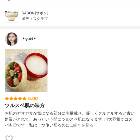
SABON(サボン)
ボディスクラブ
＊yuki＊
5.00
ツルスベ肌の味方
お肌のガサガサが気になる部分に少量載せ、優しくクルクルすると古い
角質がとれて、あっという間にツルスベ肌になります！?大容量でコス
パも◎です！私は一つ使い切るのに…
続きを見る