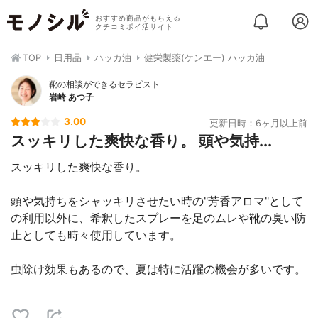
おすすめ商品がもらえる
クチコミポイ活サイト
TOP
日用品
ハッカ油
健栄製薬(ケンエー) ハッカ油
靴の相談ができるセラピスト
岩崎 あつ子
3.00
更新日時：6ヶ月以上前
スッキリした爽快な香り。 頭や気持...
スッキリした爽快な香り。
頭や気持ちをシャッキリさせたい時の"芳香アロマ"として
の利用以外に、希釈したスプレーを足のムレや靴の臭い防
止としても時々使用しています。
虫除け効果もあるので、夏は特に活躍の機会が多いです。