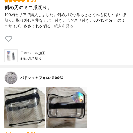
5.00
斜め刃のミニ爪切り。
100均セリアで購入しました。斜め刃で小爪もささくれも切りやすい爪
切り。取り外し可能なカバー付き。爪ヤスリ付き。60×15×15mmのミ
ニサイズ。ささくれを切る…
続きを見る
日本パール加工
斜め刃爪切り
バドママ★フォロバ100◎