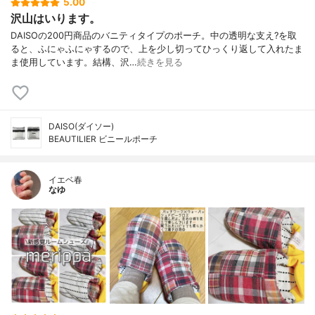
5.00
沢山はいります。
DAISOの200円商品のバニティタイプのポーチ。中の透明な支え?を取
ると、ふにゃふにゃするので、上を少し切ってひっくり返して入れたま
ま使用しています。結構、沢…
続きを見る
DAISO(ダイソー)
BEAUTILIER ビニールポーチ
イエベ春
なゆ