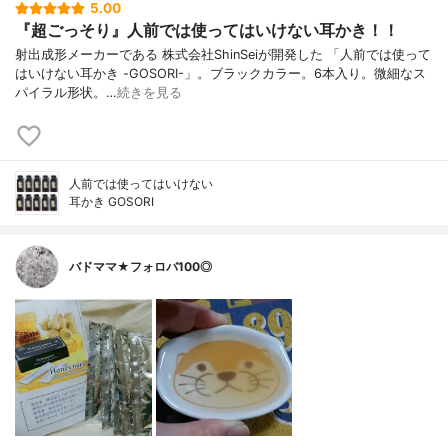
5.00
『超ごっそり』人前では使ってはいけない耳かき！！
射出成形メーカーである 株式会社ShinSeiが開発した 「人前では使って
はいけない耳かき -GOSORI-」。ブラックカラー。6本入り。微細なス
パイラル形状。…
続きを見る
人前では使ってはいけない
耳かき GOSORI
バドママ★フォロバ100◎