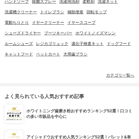
ハンドソープ
除菌スプレー
洗濯用洗剤
柔軟剤
洗濯ネット
洗濯槽クリーナー
トイレブラシ
補助便座
回転モップ
電動ちりとり
イヤークリーナー
イヤースコープ
シューズドライヤー
ブーツキーパー
ホワイトノイズマシン
ルームシューズ
レジカゴリュック
遺伝子検査キット
ドッグフード
キャットフード
ペットカート
犬用歯ブラシ
カテゴリ一覧へ
よく見られている人気おすすめ記事
ホワイトニング歯磨き粉おすすめランキング52選！口コミ
の多い市販品を中心に
アイシャドウおすすめ人気ランキング52選！パレット&単