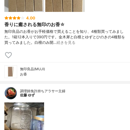
4.00
香りに癒される無印のお香☆
無印良品のお香がお手軽価格で買えることを知り、4種類買ってみまし
た。1箱12本入りで390円です。金木犀と白檀とゆずとひのきの4種類を
買ってみました。白檀のみ開…
続きを見る
無印良品(MUJI)
お香
調理師免許持ちアラサー主婦
佐藤 ゆず