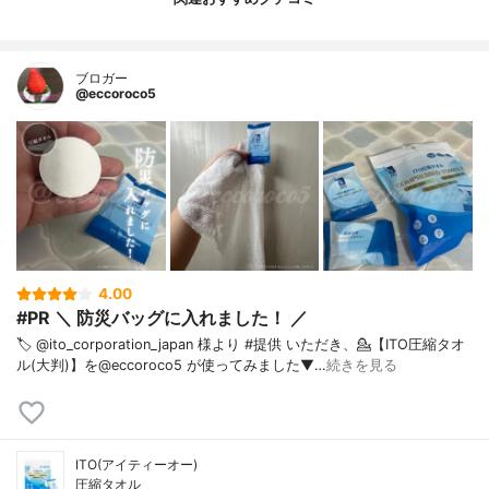
ブロガー
@eccoroco5
4.00
#PR ＼ 防災バッグに入れました！ ／
🏷️ @ito_corporation_japan 様より #提供 いただき、⁡💁【ITO圧縮タオ
ル(大判)】を@eccoroco5 が使ってみました⁡⁡⁡⁡▼…
続きを見る
ITO(アイティーオー)
圧縮タオル