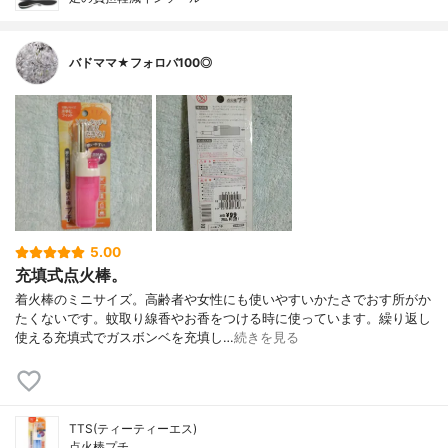
バドママ★フォロバ100◎
5.00
充填式点火棒。
着火棒のミニサイズ。高齢者や女性にも使いやすいかたさでおす所がか
たくないです。蚊取り線香やお香をつける時に使っています。繰り返し
使える充填式でガスボンベを充填し…
続きを見る
TTS(ティーティーエス)
点火棒プチ