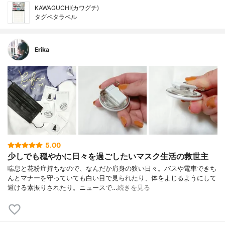
KAWAGUCHI(カワグチ)
タグペタラベル
Erika
5.00
少しでも穏やかに日々を過ごしたいマスク生活の救世主
喘息と花粉症持ちなので、なんだか肩身の狭い日々。バスや電車できち
んとマナーを守っていても白い目で見られたり、体をよじるようにして
避ける素振りされたり。ニュースで…
続きを見る