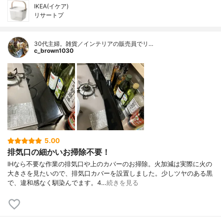
IKEA(イケア)
リサートプ
30代主婦。雑貨／インテリアの販売員でリ…
c_brown1030
5.00
排気口の細かいお掃除不要！
IHなら不要な作業の排気口や上のカバーのお掃除。火加減は実際に火の
大きさを見たいので、排気口カバーを設置しました。少しツヤのある黒
で、違和感なく馴染んでます。4…
続きを見る