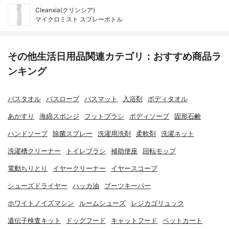
Cleanxia(クリンシア)
マイクロミスト スプレーボトル
その他生活日用品関連カテゴリ：おすすめ商品ラ
ンキング
バスタオル
バスローブ
バスマット
入浴剤
ボディタオル
あかすり
海綿スポンジ
フットブラシ
ボディソープ
固形石鹸
ハンドソープ
除菌スプレー
洗濯用洗剤
柔軟剤
洗濯ネット
洗濯槽クリーナー
トイレブラシ
補助便座
回転モップ
電動ちりとり
イヤークリーナー
イヤースコープ
シューズドライヤー
ハッカ油
ブーツキーパー
ホワイトノイズマシン
ルームシューズ
レジカゴリュック
遺伝子検査キット
ドッグフード
キャットフード
ペットカート