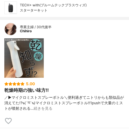
TECH+ with(プルームテックプラスウィズ)
スターターキット
専業主婦 / 30代後半
Chihiro
5.00
乾燥時期の強い味方‼︎
／▶︎マイクロミストスプレーボトル＼便利過ぎてニトリからも類似品が
消えてた!?ԅ(´བ`ԅ)マイクロミストスプレーボトル!!1pushで大量のミス
トが噴射される…
続きを見る