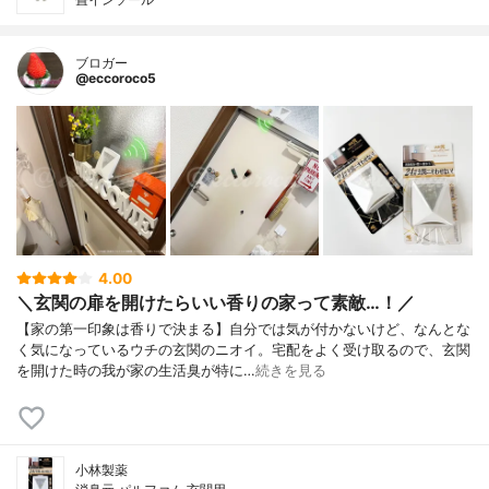
ブロガー
@eccoroco5
4.00
＼玄関の扉を開けたらいい香りの家って素敵…！／
【家の第一印象は香りで決まる】自分では気が付かないけど、なんとな
く気になっているウチの玄関のニオイ。宅配をよく受け取るので、玄関
を開けた時の我が家の生活臭が特に…
続きを見る
小林製薬