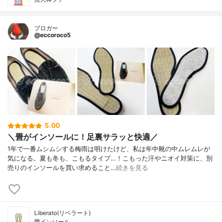
ブロガー
@eccoroco5
5.00
＼畳がインソールに！足裏サラッと快適／
1年で一番ムシムシする梅雨は明けたけど、私は年中靴の中ムレムレが
気になる。夏も冬も、こもるタイプ…！こもった汗やニオイ対策に、別
売りのインソールを買い求めること…
続きを見る
Liberato(リベラート)
畳インソール