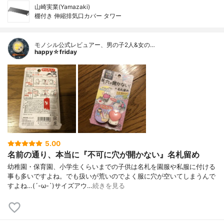
山崎実業(Yamazaki)
棚付き 伸縮排気口カバー タワー
モノシル公式レビュアー、男の子2人&女の…
happy☆friday
5.00
名前の通り、本当に『不可に穴が開かない』名札留め
幼稚園・保育園、小学生くらいまでの子供は名札を園服や私服に付ける
事も多いですよね。でも扱いが荒いのでよく服に穴が空いてしまうんで
すよね…(´-ω-`)サイズアウ…
続きを見る