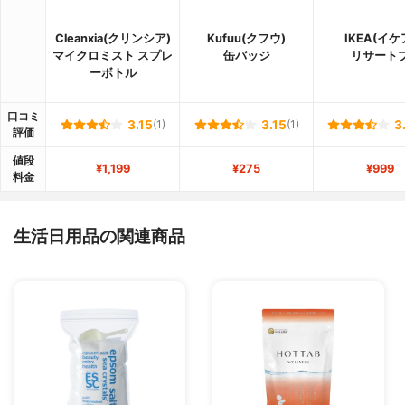
Cleanxia(クリンシア)
Kufuu(クフウ)
IKEA(イケ
マイクロミスト スプレ
缶バッジ
リサート
ーボトル
口コミ
3.15
(1)
3.15
(1)
3
評価
値段
¥1,199
¥275
¥999
料金
生活日用品の関連商品