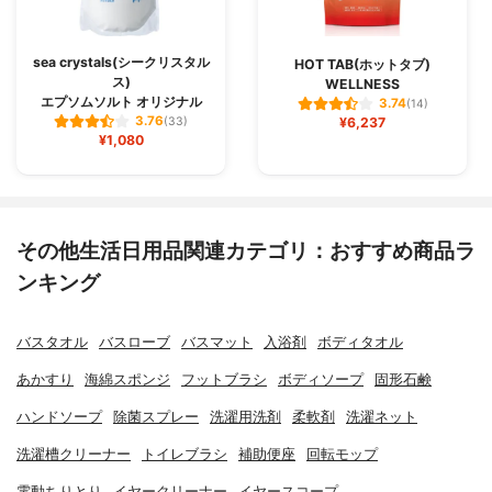
sea crystals(シークリスタル
HOT TAB(ホットタブ)
ス)
WELLNESS
エプソムソルト オリジナル
3.74
(14)
3.76
(33)
¥6,237
¥1,080
その他生活日用品関連カテゴリ：おすすめ商品ラ
ンキング
バスタオル
バスローブ
バスマット
入浴剤
ボディタオル
あかすり
海綿スポンジ
フットブラシ
ボディソープ
固形石鹸
ハンドソープ
除菌スプレー
洗濯用洗剤
柔軟剤
洗濯ネット
洗濯槽クリーナー
トイレブラシ
補助便座
回転モップ
電動ちりとり
イヤークリーナー
イヤースコープ