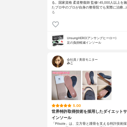
る。国家資格 柔道整復師 監修! 45,000人以上を
たプロ中のプロが自身の整骨院でも実際に治療…
る
UnsungHERO(アンサングヒーロー)
足の負担軽減インソール
会社員 / 美容モニター
みこ
5.00
世界特許取得技術を採用したダイエットサ
インソール
「Pitsole」は、立方骨と踵骨を支える特許技術