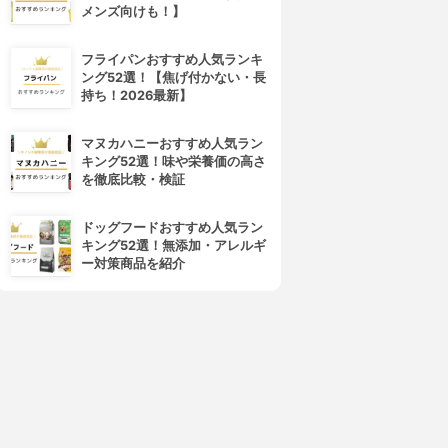
メンズ向けも！】
フライパンおすすめ人気ランキ
ング52選！【焦げ付かない・長
持ち！2026最新】
マヌカハニーおすすめ人気ラン
キング52選！味や栄養価の高さ
4位
5位
を徹底比較・検証
ドッグフードおすすめ人気ラン
キング52選！無添加・アレルギ
ー対策商品を紹介
Cleanxia(クリンシア)
Kufuu(クフウ)
マイクロミスト スプレーボト
缶バッジ
ル
3.15
(1)
¥275
3.15
(1)
¥1,199