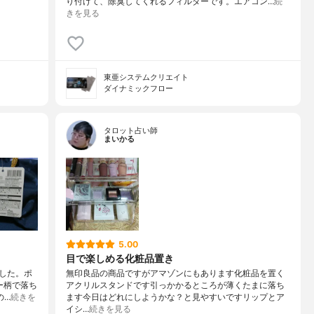
り付けて、除臭してくれるフィルターです。エアコン…
続
きを見る
東亜システムクリエイト
ダイナミックフロー
タロット占い師
まいかる
5.00
目で楽しめる化粧品置き
した。ポ
無印良品の商品ですがアマゾンにもあります化粧品を置く
ー柄で落ち
アクリルスタンドです引っかかるところが薄くたまに落ち
の…
続きを
ます今日はどれにしようかな？と見やすいですリップとア
イシ…
続きを見る