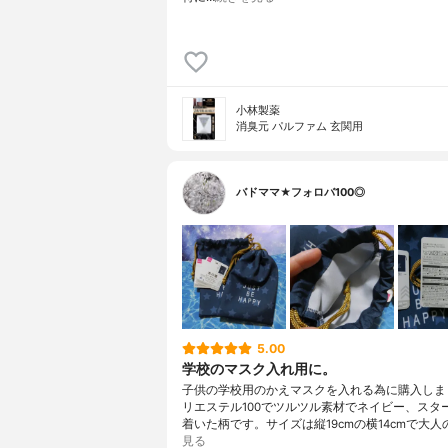
小林製薬
消臭元 パルファム 玄関用
バドママ★フォロバ100◎
5.00
学校のマスク入れ用に。
子供の学校用のかえマスクを入れる為に購入しま
リエステル100でツルツル素材でネイビー、スタ
着いた柄です。サイズは縦19cmの横14cmで大人
見る