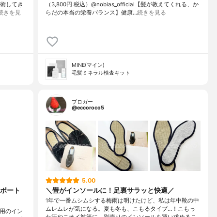
施術してき
（3,800円 税込）@nobias_official【髪が教えてくれる、か
続きを見
らだの本当の栄養バランス】健康…
続きを見る
MINE(マイン)
毛髪ミネラル検査キット
ブロガー
@eccoroco5
5.00
ポート
＼畳がインソールに！足裏サラッと快適／
1年で一番ムシムシする梅雨は明けたけど、私は年中靴の中
ムレムレが気になる。夏も冬も、こもるタイプ…！こもっ
採用のイン