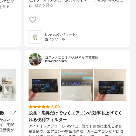
た汗やニオイ対策に、別売りのインソールを買い求めるこ
いでにダ
と…
続きを見る
を見る
Liberato(リベラート)
畳インソール
コスメと口コミが大好きな専業主婦
kirakiranoriko
5.00
敵…！／
脱臭・消臭だけでなくエアコンの効率も上げてく
れる便利フィルター
かないけ
イ。宅配
ダイナミックフロー DFP514は、誰でも簡単に出来る消臭・
生活臭が
脱臭剤で、エアコンや空気清浄器、カーエアコンなどに取