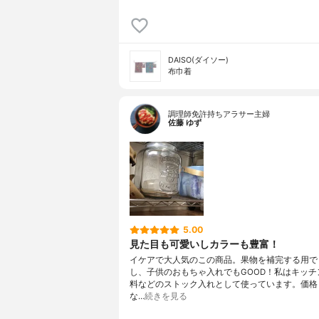
DAISO(ダイソー)
布巾着
調理師免許持ちアラサー主婦
佐藤 ゆず
5.00
見た目も可愛いしカラーも豊富！
イケアで大人気のこの商品。果物を補完する用で
し、子供のおもちゃ入れでもGOOD！私はキッチ
料などのストック入れとして使っています。価格
な…
続きを見る