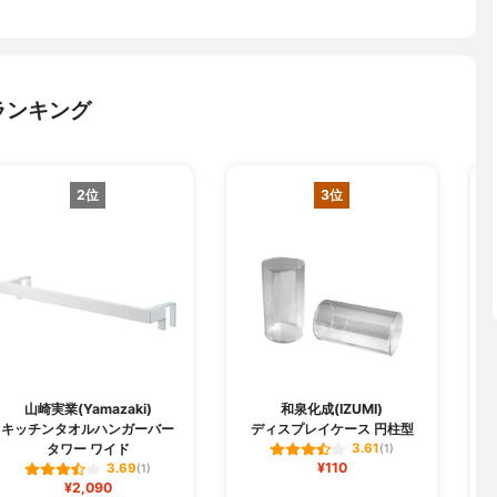
ランキング
2位
3位
山崎実業(Yamazaki)
和泉化成(IZUMI)
キッチンタオルハンガーバー
ディスプレイケース 円柱型
タワー ワイド
3.61
(1)
¥110
3.69
(1)
¥2,090