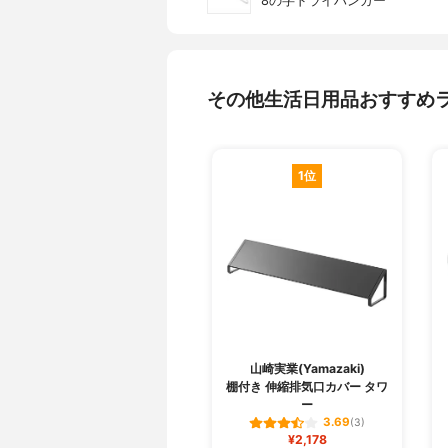
8の字ドライハンガー
その他生活日用品おすすめ
1位
山崎実業(Yamazaki)
棚付き 伸縮排気口カバー タワ
ー
3.69
(3)
¥2,178