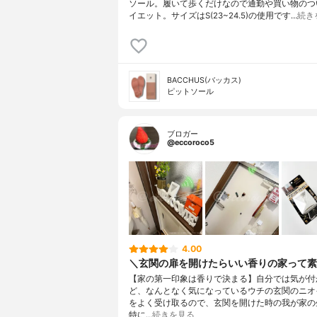
ソール。履いて歩くだけなので通勤や買い物のつ
イエット。サイズはS(23~24.5)の使用です…
続き
BACCHUS(バッカス)
ピットソール
ブロガー
@eccoroco5
4.00
＼玄関の扉を開けたらいい香りの家って素
【家の第一印象は香りで決まる】自分では気が付
ど、なんとなく気になっているウチの玄関のニオ
をよく受け取るので、玄関を開けた時の我が家の
特に…
続きを見る