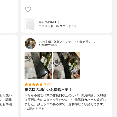
無印良品(MUJI)
アクリルボトル スタンド 3段
30代主婦。雑貨／インテリアの販売員でリ…
c_brown1030
5.00
排気口の細かいお掃除不要！
も可愛い
IHなら不要な作業の排気口や上のカバーのお掃除。火加減
ンで調味
は実際に火の大きさを見たいので、排気口カバーを設置し
もお手頃
ました。少しツヤのある黒で、違和感なく馴染んでます。
4…
続きを見る