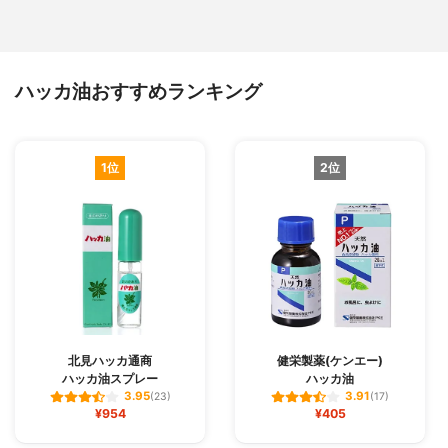
ハッカ油おすすめランキング
1位
2位
北見ハッカ通商
健栄製薬(ケンエー)
ハッカ油スプレー
ハッカ油
3.95
3.91
(23)
(17)
¥954
¥405