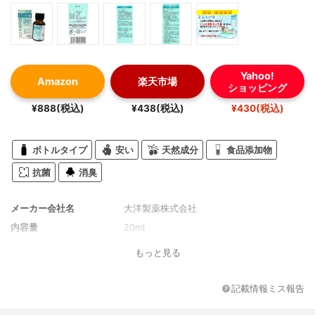
Yahoo!
Amazon
楽天市場
ショッピング
¥888(税込)
¥438(税込)
¥430(税込)
ボトルタイプ
安い
天然成分
食品添加物
抗菌
消臭
メーカー会社名
大洋製薬株式会社
内容量
20ml
もっと見る
記載情報ミス報告