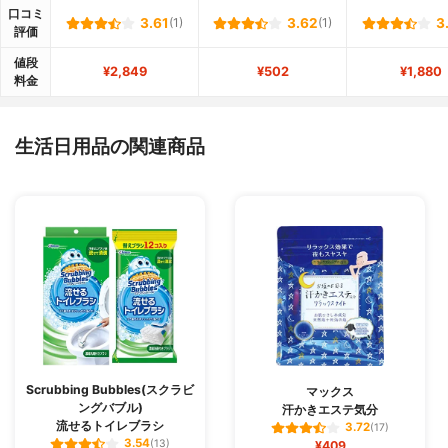
口コミ
3.61
(1)
3.62
(1)
3
評価
値段
¥2,849
¥502
¥1,880
料金
生活日用品の関連商品
Scrubbing Bubbles(スクラビ
マックス
ングバブル)
汗かきエステ気分
流せるトイレブラシ
3.72
(17)
3.54
(13)
¥409