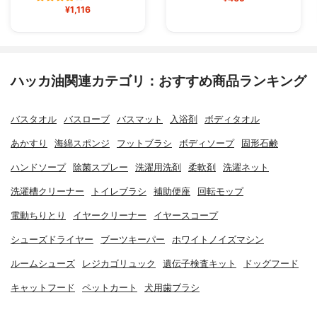
¥1,116
ハッカ油関連カテゴリ：おすすめ商品ランキング
バスタオル
バスローブ
バスマット
入浴剤
ボディタオル
あかすり
海綿スポンジ
フットブラシ
ボディソープ
固形石鹸
ハンドソープ
除菌スプレー
洗濯用洗剤
柔軟剤
洗濯ネット
洗濯槽クリーナー
トイレブラシ
補助便座
回転モップ
電動ちりとり
イヤークリーナー
イヤースコープ
シューズドライヤー
ブーツキーパー
ホワイトノイズマシン
ルームシューズ
レジカゴリュック
遺伝子検査キット
ドッグフード
キャットフード
ペットカート
犬用歯ブラシ