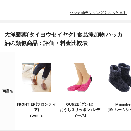
ハッカ油ランキングをもっと見る
大洋製薬(タイヨウセイヤク) 食品添加物 ハッカ
油の類似商品：評価・料金比較表
商品名
FRONTIER(フロンティ
GUNZE(グンゼ)
Mianshe
ア)
おうちスリッポン (レデ
北欧 ルームシ
room's
ィース)