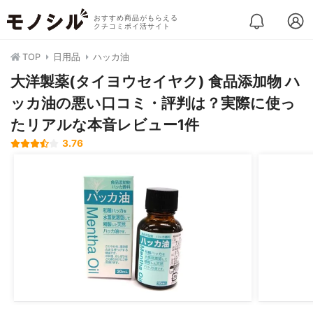
おすすめ商品がもらえる
クチコミポイ活サイト
TOP
日用品
ハッカ油
大洋製薬(タイヨウセイヤク) 食品添加物 ハ
ッカ油の悪い口コミ・評判は？実際に使っ
たリアルな本音レビュー1件
3.76